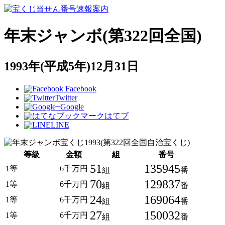
年末ジャンボ(第322回全国)
1993年(平成5年)12月31日
Facebook
Twitter
Google
はてブ
LINE
等級
金額
組
番号
51
135945
1等
6千万円
組
番
70
129837
1等
6千万円
組
番
24
169064
1等
6千万円
組
番
27
150032
1等
6千万円
組
番