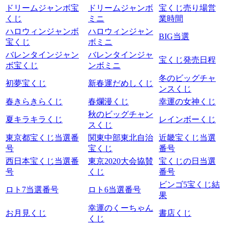
ドリームジャンボ宝
ドリームジャンボ
宝くじ売り場営
くじ
ミニ
業時間
ハロウィンジャンボ
ハロウィンジャン
BIG当選
宝くじ
ボミニ
バレンタインジャン
バレンタインジャ
宝くじ発売日程
ボ宝くじ
ンボミニ
冬のビッグチャ
初夢宝くじ
新春運だめしくじ
ンスくじ
春きらきらくじ
春爛漫くじ
幸運の女神くじ
秋のビッグチャン
夏キラキラくじ
レインボーくじ
スくじ
東京都宝くじ当選番
関東中部東北自治
近畿宝くじ当選
号
宝くじ
番号
西日本宝くじ当選番
東京2020大会協賛
宝くじの日当選
号
くじ
番号
ビンゴ5宝くじ結
ロト7当選番号
ロト6当選番号
果
幸運のくーちゃん
お月見くじ
書店くじ
くじ