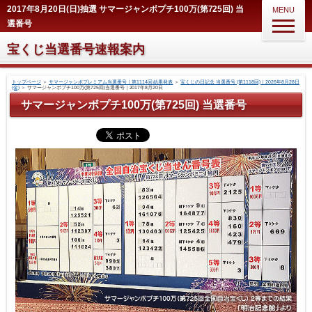
2017年8月20日(日)抽選 サマージャンボプチ100万(第725回) 当
MENU
選番号
宝くじ当選番号速報案内
トップページ
＞
サマージャンボプレミアム当選番号｜第1114回 結果発表
＞
宝くじの日記念 当選番号 (第1118回)｜2026年8月28日
(金)
＞
サマージャンボプチ100万(第725回)当選番号｜2017年8月20日
サマージャンボプチ100万(第725回) 当選番号