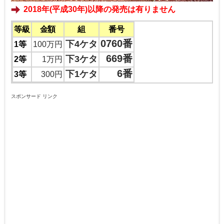
2018年(平成30年)以降の発売は有りません
等級
金額
組
番号
0760番
下4ケタ
1等
100万円
669番
下3ケタ
2等
1万円
6番
下1ケタ
3等
300円
スポンサード リンク