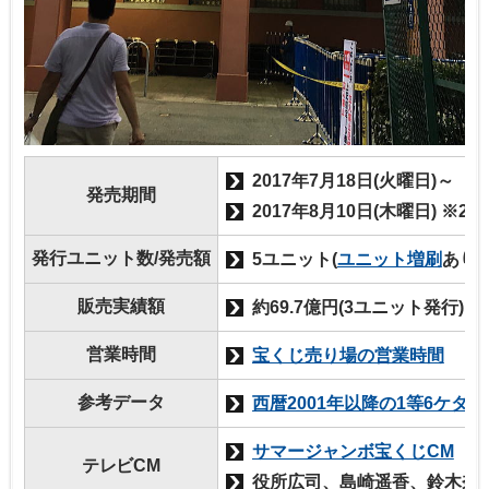
2017年7月18日(火曜日)～
発売期間
2017年8月10日(木曜日) ※24
発行ユニット数/発売額
5ユニット(
ユニット増刷
あり)
販売実績額
約69.7億円(3ユニット発行)
営業時間
宝くじ売り場の営業時間
参考データ
西暦2001年以降の1等6ケタ
サマージャンボ宝くじCM
テレビCM
役所広司、島崎遥香、鈴木奈