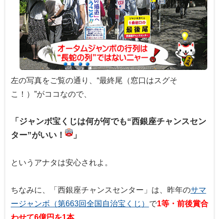
左の写真をご覧の通り、“最終尾（窓口はスグそ
こ！）”がココなので、
「ジャンボ宝くじは何が何でも“西銀座チャンスセン
ター”がいい！
」
というアナタは安心されよ。
ちなみに、「西銀座チャンスセンター」は、昨年の
サマ
ージャンボ（第663回全国自治宝くじ）
で
1等・前後賞合
わせて6億円を1本
。