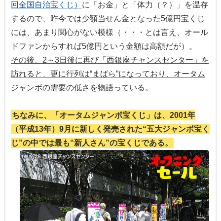
回全国自治宝くじ）
に「お金」と「体力（？）」を温存
するので、昨今では少額当せん金となった5億円宝くじ
には、あまり関心がない模様（・・・とは言え、オール
ドファンからすれば5億円という金額は高額だが）。
その後、2～3日後に再び「西銀座チャンスセンター」を
訪れると、更に行列は“まばら”になっており、オータム
ジャンボの需要の低さを物語っている。
ちなみに、「オータムジャンボ宝くじ」は、2001年
（平成13年）9月に新しく発売された“五大ジャンボ宝く
じ”の中では最も“新人さん”の宝くじである。