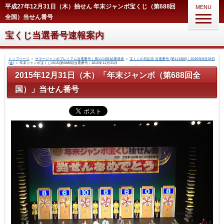
平成27年12月31日（木）抽せん 年末ジャンボ宝くじ（第688回
MENU
全国）当せん番号
宝くじ当選番号速報案内
トップページ
＞
サマージャンボプレミアム当選番号｜第1114回 結果発表
＞
宝くじの日記念 当選番号 (第1118回)｜2026年8月28日
(金)
＞
年末ジャンボ宝くじ2015(第688回)当選番号｜2015年12月31日
2015年12月31日（木）「年末ジャンボ（第688回全
国）」当せん番号