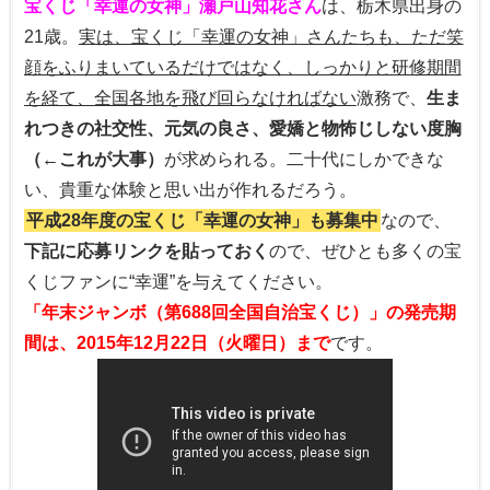
宝くじ「幸運の女神」瀬戸山知花さん
は、栃木県出身の
21歳。
実は、宝くじ「幸運の女神」さんたちも、ただ笑
顔をふりまいているだけではなく、しっかりと研修期間
を経て、全国各地を飛び回らなければない
激務で、
生ま
れつきの社交性、元気の良さ、愛嬌と物怖じしない度胸
（←これが大事）
が求められる。二十代にしかできな
い、貴重な体験と思い出が作れるだろう。
平成28年度の宝くじ「幸運の女神」も募集中
なので、
下記に応募リンクを貼っておく
ので、ぜひとも多くの宝
くじファンに“幸運”を与えてください。
「年末ジャンボ（第688回全国自治宝くじ）」の発売期
間は、2015年12月22日（火曜日）まで
です。