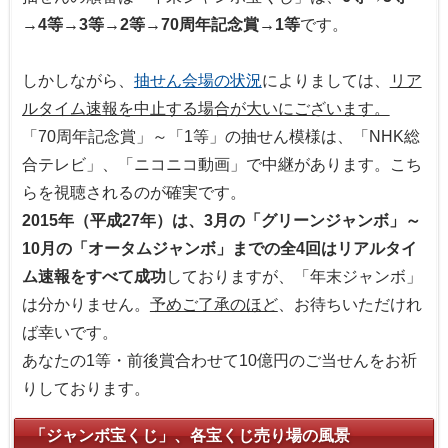
→4等→3等→2等→70周年記念賞→1等
です。
しかしながら、
抽せん会場の状況
によりましては、
リア
ルタイム速報を中止する場合が大いにございます。
「70周年記念賞」～「1等」の抽せん模様は、「NHK総
合テレビ」、「ニコニコ動画」で中継があります。こち
らを視聴されるのが確実です。
2015年（平成27年）は、3月の「グリーンジャンボ」～
10月の「オータムジャンボ」までの全4回はリアルタイ
ム速報をすべて成功
しておりますが、「年末ジャンボ」
は分かりません。
予めご了承のほど
、お待ちいただけれ
ば幸いです。
あなたの1等・前後賞合わせて10億円のご当せんをお祈
りしております。
「ジャンボ宝くじ」、各宝くじ売り場の風景