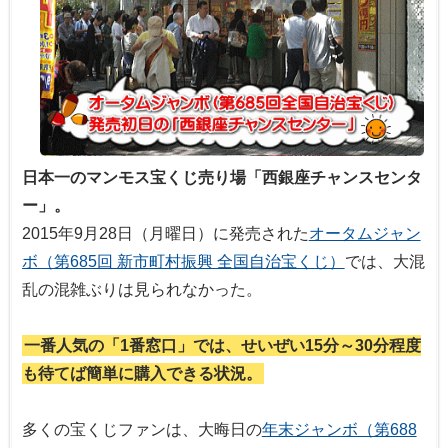
日本一のマンモス宝くじ売り場「西銀座チャンスセンタ
ー」。
2015年9月28日（月曜日）に発売された
オータムジャン
ボ（第685回 新市町村振興 全国自治宝くじ）
では、大混
乱の混雑ぶりは見られなかった。
一番人気の「1番窓口」では、せいぜい15分～30分程度
も待てば簡単に購入できる状況。
多くの宝くじファンは、大晦日の
年末ジャンボ（第688