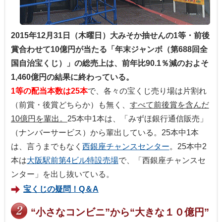
2015年12月31日（木曜日）大みそか抽せんの1等・前後
賞合わせて10億円が当たる「年末ジャンボ（第688回全
国自治宝くじ）」の総売上は、前年比90.1％減のおよそ
1,460億円の結果に終わっている。
1等の配当本数は25本
で、各々の宝くじ売り場は片割れ
（前賞・後賞どちらか）も無く、
すべて前後賞を含んだ
10億円を輩出。
25本中1本は、「みずほ銀行通信販売」
（ナンバーサービス）から輩出している。25本中1本
は、言うまでもなく
西銀座チャンスセンター
。25本中2
本は
大阪駅前第4ビル特設売場
で、「西銀座チャンスセ
ンター」を出し抜いている。
宝くじの疑問！Q＆A
“小さなコンビニ”から“大きな１０億円”