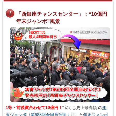
「西銀座チャンスセンター」：“10億円
年末ジャンボ”風景
1等・前後賞合わせて10億円！
“宝くじ史上最高額”の
年
末ジャンボ（第688回全国自治宝くじ）
と
年末ジャンボ