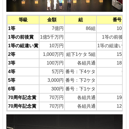
等級
金額
組
番号
1等
7億円
86組
1066
1等の前後賞
1億5千万円
1等の前後の
1等の組違い賞
10万円
1等の組違い同
2等
1,000万円
組下1ケタ 5組
1523
3等
100万円
各組共通
1814
4等
5万円
番号：下4ケタ
06
5等
3,000円
番号：下2ケタ
6等
300円
番号：下1ケタ
70周年記念賞
70万円
各組共通
1947
70周年記念賞
70万円
各組共通
1262