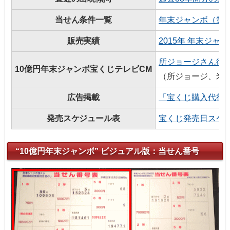
当せん条件一覧
年末ジャンボ（第6
販売実績
2015年 年末ジ
所ジョージさん復活
10億円年末ジャンボ宝くじテレビCM
（所ジョージ、米倉
広告掲載
「宝くじ購入代行
発売スケジュール表
宝くじ発売日スケ
“10億円年末ジャンボ” ビジュアル版：当せん番号