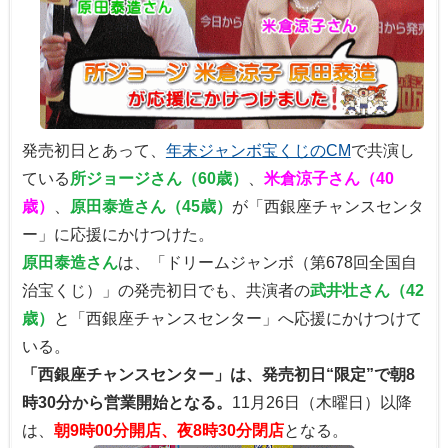
発売初日とあって、
年末ジャンボ宝くじのCM
で共演し
ている
所ジョージさん（60歳）
、
米倉涼子さん（40
歳）
、
原田泰造さん（45歳）
が「西銀座チャンスセンタ
ー」に応援にかけつけた。
原田泰造さん
は、「ドリームジャンボ（第678回全国自
治宝くじ）」の発売初日でも、共演者の
武井壮さん（42
歳）
と「西銀座チャンスセンター」へ応援にかけつけて
いる。
「西銀座チャンスセンター」は、発売初日“限定”で朝8
時30分から営業開始となる。
11月26日（木曜日）以降
は、
朝9時00分開店、夜8時30分閉店
となる。