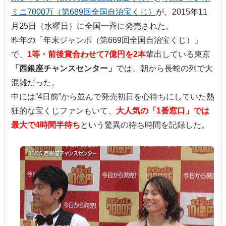
ミニ7000万（第689回全国自治宝くじ）
が、2015年11
月25日（水曜日）に全国一斉に発売された。
昨年の「年末ジャンボ（第669回全国自治宝くじ）」
で、
1等・前後賞合わせて7億円を2本
輩出している東京
「西銀座チャンスセンター」
では、朝から長蛇の列で大
混雑だった。
中には”4日前”から並んで発売初日を心待ちにしていた熱
狂的な宝くじファンもいて、
大人気の「1番窓口」では
最大で4時間半待ち
という驚異の待ち時間を記録した。