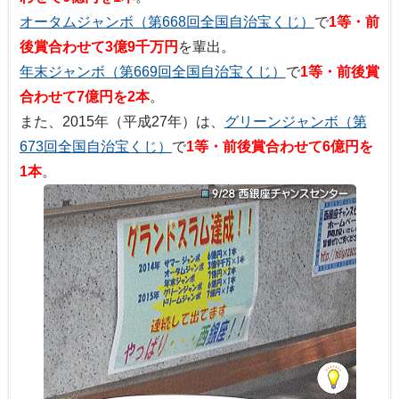
オータムジャンボ（第668回全国自治宝くじ）
で
1等・前
後賞合わせて3億9千万円
を輩出。
年末ジャンボ（第669回全国自治宝くじ）
で
1等・前後賞
合わせて7億円を2本
。
また、2015年（平成27年）は、
グリーンジャンボ（第
673回全国自治宝くじ）
で
1等・前後賞合わせて6億円を
1本
。