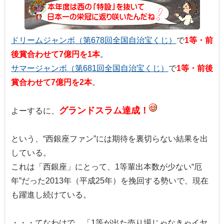
ドリームジャンボ（第678回全国自治宝くじ）
で
1等・前
後賞合わせて7億円を1本
。
サマージャンボ（第681回全国自治宝くじ）
で
1等・前後
賞合わせて7億円を2本
。
グランドスラム達成！
よーするに、
という、“西銀座ファン”には期待を裏切らない結果を出
している。
これは「西銀座」にとって、1等輩出本数が少ない“厄
年”だった2013年（平成25年）を挽回する勢いで、現在
も躍進し続けている。
・・・てなわけで、「1等が出た売り場じゃなきゃイヤ