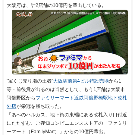
大阪府は、計2店舗の10億円を輩出している。
“宝くじ売り場の王者”
大阪駅前第4ビル特設売場
から1
等・前後賞が出るのは当然として、もう1店舗は大阪市
阿倍野区から
ファミリーマート近鉄阿倍野橋駅地下改札
外店
が栄冠を勝ち取った。
「あべのハルカス」地下街の東端にある改札入り口付近
にたたずむ、ご存知コンビニエンスストアの「ファミリ
ーマート（FamilyMart）」からの10億円輩出。