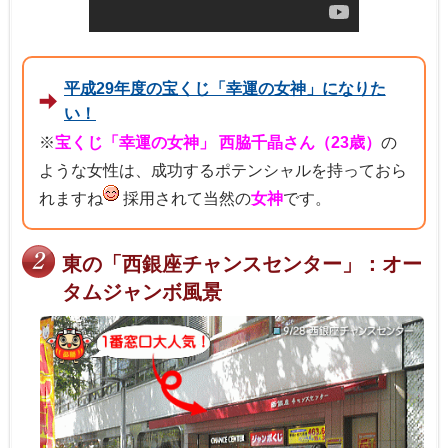
平成29年度の宝くじ「幸運の女神」になりた
い！
※
宝くじ「幸運の女神」 西脇千晶さん（23歳）
の
ような女性は、成功するポテンシャルを持っておら
れますね
採用されて当然の
女神
です。
東の「西銀座チャンスセンター」：オー
タムジャンボ風景