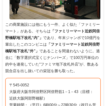
この商業施設には他にもう一件、よく似た「ファミリー
マート」がある。そちらは
「ファミリーマート近鉄阿倍
野橋駅地下改札“内”」
であり、年末ジャンボで10億円を
輩出したこのコンビニは
「ファミリーマート近鉄阿倍野
橋駅地下改札“外”」
であることを間違わないように。過
去に「数字選択式宝くじナンバーズ」で100万円単位の
的中を連発していた“ファミマ地下改札外店”が、数ある
競合店を出し抜いての栄冠を勝ち取った。
〒545-0052
大阪府大阪市阿倍野区阿倍野筋1－1－43（目標：
近鉄大阪阿部野橋駅）
営業時間：（平日）6時00分～22時30分（祝日も営