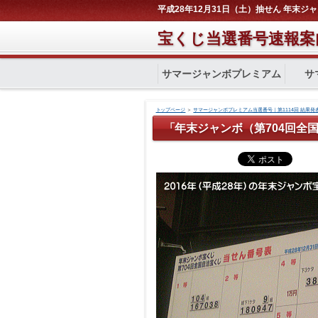
平成28年12月31日（土）抽せん 年末ジ
宝くじ当選番号速報案
サマージャンボプレミアム
サ
トップページ
＞
サマージャンボプレミアム当選番号｜第1114回 結果発
「年末ジャンボ（第704回全