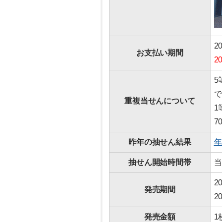
2
お支払い期間
2
5
で
重複当せんについて
1
7
昨年の抽せん結果
年
抽せん開始時間帯
当
2
発売期間
2
発売金額
1