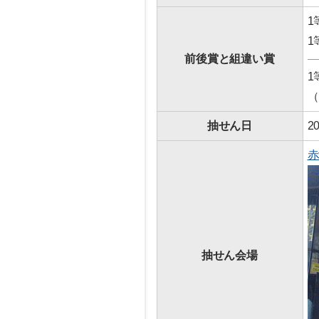
1
1
前後賞と組違い賞
1
（
抽せん日
2
赤
抽せん会場