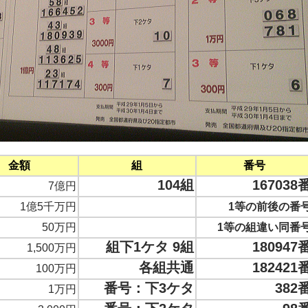
金額
組
番号
104組
167038
7億円
1億5千万円
1等の前後の番
50万円
1等の組違い同番
組下1ケタ 9組
180947
1,500万円
各組共通
182421
100万円
番号：下3ケタ
382
1万円