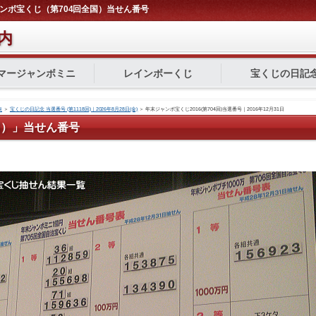
ャンボ宝くじ（第704回全国）当せん番号
内
マージャンボミニ
レインボーくじ
宝くじの日記
表
＞
宝くじの日記念 当選番号 (第1118回)｜2026年8月28日(金)
＞
年末ジャンボ宝くじ2016(第704回)当選番号｜2016年12月31日
国）」当せん番号