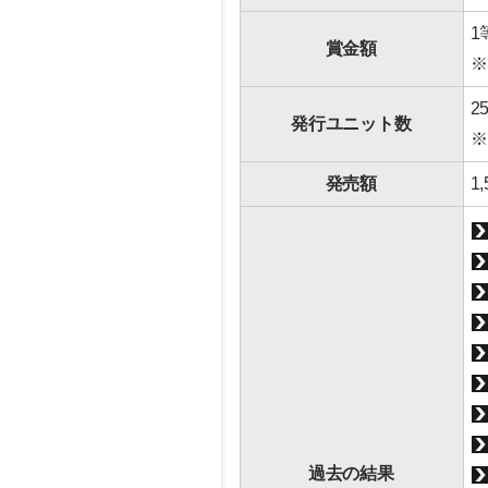
1
賞金額
※
2
発行ユニット数
※
発売額
1
過去の結果