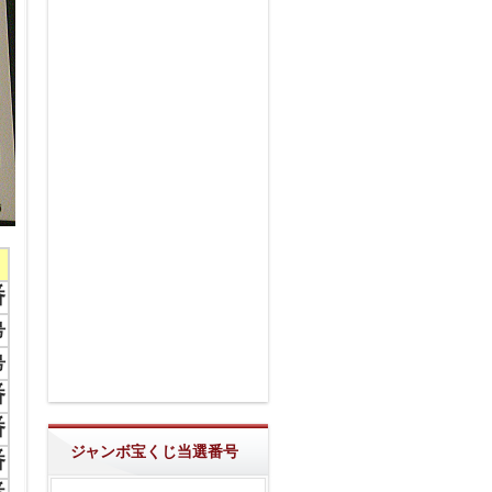
番
号
号
番
番
ジャンボ宝くじ当選番号
番