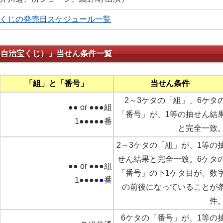
くじの発売日スケジュール一覧
国自治宝くじ）」当せん条件一覧
「組」と「番号」
当せん条件
2～3ケタの「組」、6ケタ
●● or ●●●組
「番号」が、1等の抽せん結
1●●●●●番
と完全一致
2～3ケタの「組」が、1等の
せん結果と完全一致。6ケタ
●● or ●●●組
「番号」の下1ケタ目が、数
1●●●●
●
番
の前後になっていることが
件
6ケタの「番号」が、1等の