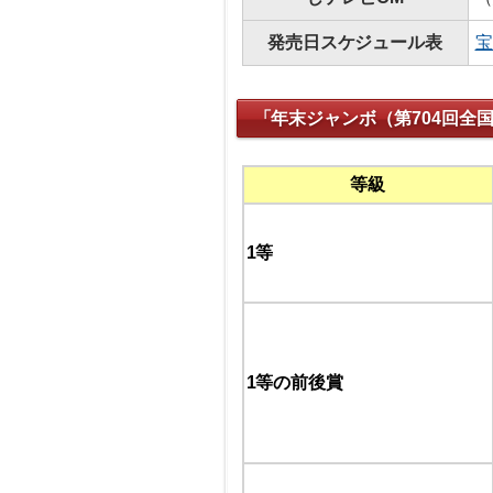
発売日スケジュール表
宝
「年末ジャンボ（第704回全
等級
1等
1等の前後賞