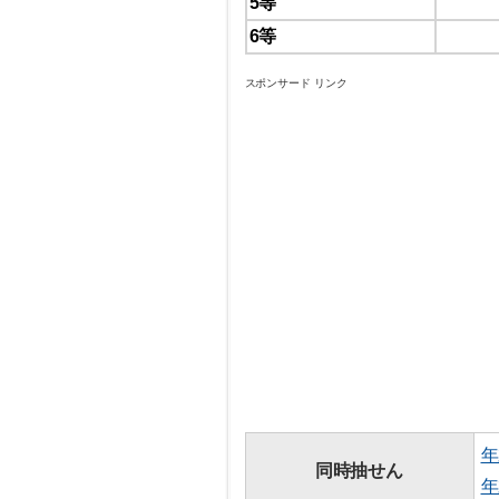
5等
6等
スポンサード リンク
年
同時抽せん
年