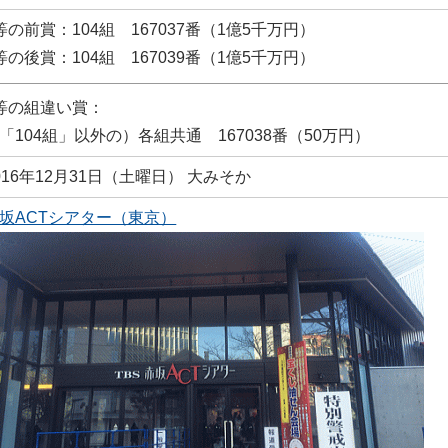
等の前賞：104組 167037番（1億5千万円）
等の後賞：104組 167039番（1億5千万円）
等の組違い賞：
「104組」以外の）各組共通 167038番（50万円）
016年12月31日（土曜日） 大みそか
坂ACTシアター（東京）