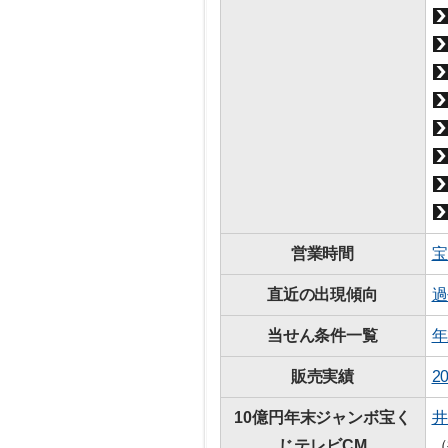
営業時間
宝
直近の出現傾向
過
当せん条件一覧
年
販売実績
2
10億円年末ジャンボ宝く
井
じテレビCM
（