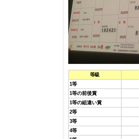
等級
1等
1等の前後賞
1等の組違い賞
2等
3等
4等