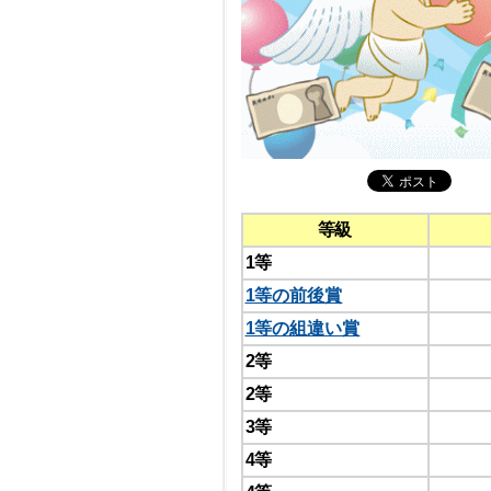
等級
1等
1等の前後賞
1等の組違い賞
2等
2等
3等
4等