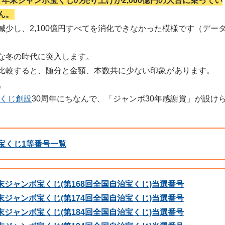
が、年末ジャンボ宝くじの売り上げが2,000億円の大台に乗ってい
ん。
少し、2,100億円すべてを消化できなかった模様です（デー
。
な冬の時代に突入します。
比較すると、随分と金額、本数共に少ない印象があります。
。
宝くじ創設
30周年にちなんで、「ジャンボ30年感謝賞」が設け
ボ宝くじ1等番号一覧
 年末ジャンボ宝くじ(第168回全国自治宝くじ)当選番号
 年末ジャンボ宝くじ(第174回全国自治宝くじ)当選番号
 年末ジャンボ宝くじ(第184回全国自治宝くじ)当選番号