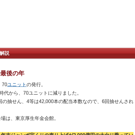
 解説
の最後の年
70
ユニット
の発行。
時代から、70ユニットに減りました。
回の抽せん、4等は42,000本の配当本数なので、6回抽せんされ
ん会場は、東京厚生年金会館。