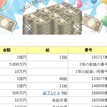
金額
組
番号
2億円
13組
191717
5,000万円
1等の前後の番
10万円
1等の組違い同番
1億円
46組
123077
1億円
11組
146858
500万円
組下1ケタ
9組
166000
10万円
各組共通
165598