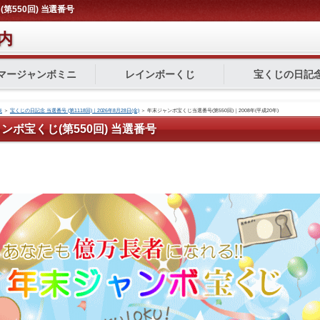
(第550回) 当選番号
内
マージャンボミニ
レインボーくじ
宝くじの日記
表
＞
宝くじの日記念 当選番号 (第1118回)｜2026年8月28日(金)
＞
年末ジャンボ宝くじ当選番号(第550回)｜2008年(平成20年)
ャンボ宝くじ(第550回) 当選番号