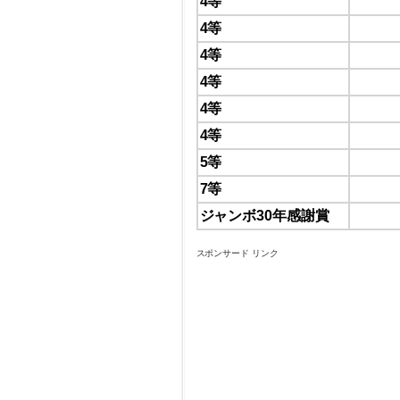
4等
4等
4等
4等
4等
4等
5等
7等
ジャンボ30年感謝賞
スポンサード リンク