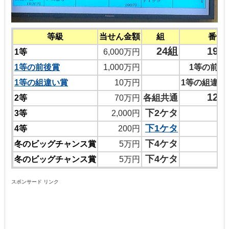
等級
当せん金額
組
番号
24組
197
1等
6,000万円
1等の前後賞
1,000万円
1等の前後
1等の組違い賞
10万円
1等の組違い
127
各組共通
2等
70万円
下2ケタ
3等
2,000円
下1ケタ
4等
200円
8
下4ケタ
冬のビッグチャンス賞
5万円
9
下4ケタ
冬のビッグチャンス賞
5万円
スポンサード リンク