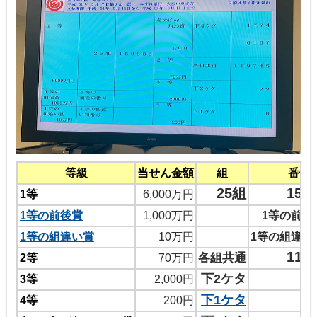
等級
当せん金額
組
番号
25組
159
1等
6,000万円
1等の前後賞
1,000万円
1等の前後
1等の組違い賞
10万円
1等の組違い
119
各組共通
2等
70万円
下2ケタ
3等
2,000円
下1ケタ
4等
200円