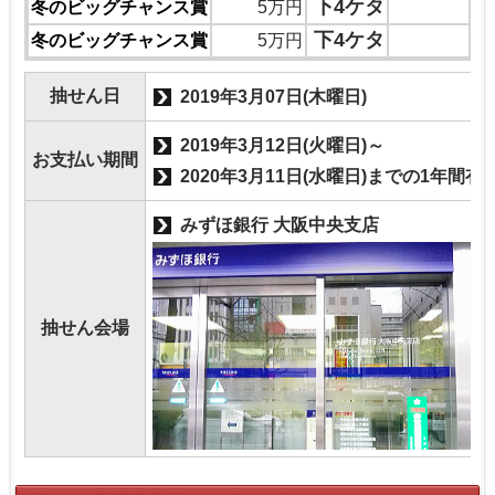
1
下4ケタ
冬のビッグチャンス賞
5万円
6
下4ケタ
冬のビッグチャンス賞
5万円
抽せん日
2019年3月07日(木曜日)
2019年3月12日(火曜日)～
お支払い期間
2020年3月11日(水曜日)までの1年間有
みずほ銀行 大阪中央支店
抽せん会場