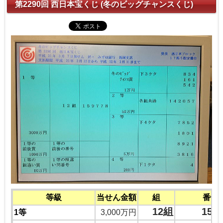
第2290回 西日本宝くじ (冬のビッグチャンスくじ)
等級
当せん金額
組
番号
12組
159
1等
3,000万円