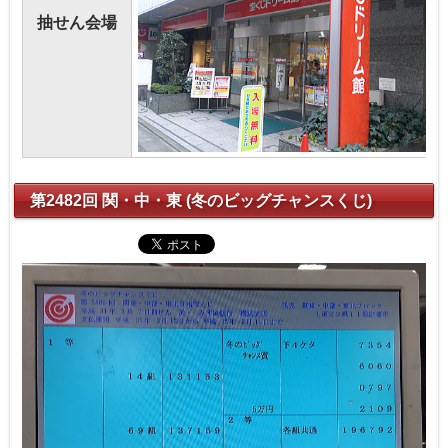
抽せん会場
第2482回 関・中・東 (冬のビッグチャンスくじ)