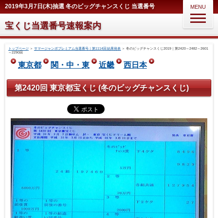
2019年3月7日(木)抽選 冬のビッグチャンスくじ 当選番号
MENU
宝くじ当選番号速報案内
トップページ
＞
サマージャンボプレミアム当選番号｜第1114回 結果発表
＞
冬のビッグチャンスくじ2019｜第2420～2482～2601
～2290回
東京都
関・中・東
近畿
西日本
第2420回 東京都宝くじ (冬のビッグチャンスくじ)