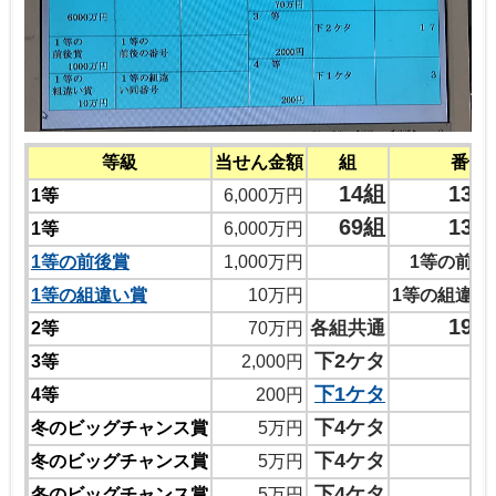
等級
当せん金額
組
番号
14組
131
1等
6,000万円
69組
137
1等
6,000万円
1等の前後賞
1,000万円
1等の前後
1等の組違い賞
10万円
1等の組違い
196
各組共通
2等
70万円
下2ケタ
3等
2,000円
下1ケタ
4等
200円
7
下4ケタ
冬のビッグチャンス賞
5万円
6
下4ケタ
冬のビッグチャンス賞
5万円
0
下4ケタ
冬のビッグチャンス賞
5万円