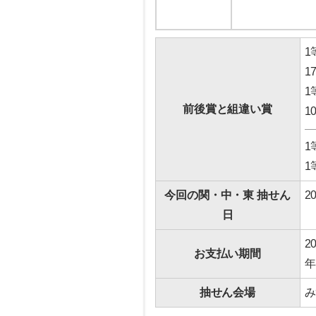
1
1
1
前後賞と組違い賞
1
1
1
今回の関・中・東 抽せん
2
日
2
お支払い期間
年
抽せん会場
み