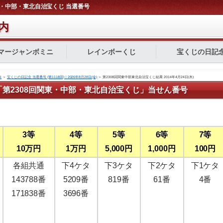
関東・中部・東北自治宝くじ 当選番号
内
マージャンボミニ
レインボーくじ
宝くじの日記
表
＞
宝くじの日記念 当選番号 (第1118回)｜2026年8月28日(金)
＞
第2308回関東中部東北自治宝くじ結果 2014年4月24日(木)
ん「第2308回関東・中部・東北自治宝くじ」当せん番号
3等
4等
5等
6等
7等
10万円
1万円
5,000円
1,000円
100円
各組共通
下4ケタ
下3ケタ
下2ケタ
下1ケタ
143788番
5209番
819番
61番
4番
171838番
3696番