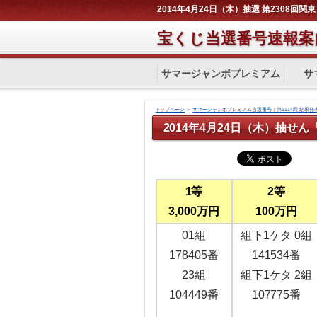
2014年4月24日（木）抽選 第2308回
宝くじ当選番号速報案
サマージャンボプレミアム
サ
トップページ
＞
サマージャンボプレミアム当選番号｜第1114回 結果発
2014年4月24日（木）抽せ
1等
2等
3,000万円
100万円
01組
組下1ケタ 0組
178405番
141534番
23組
組下1ケタ 2組
104449番
107775番