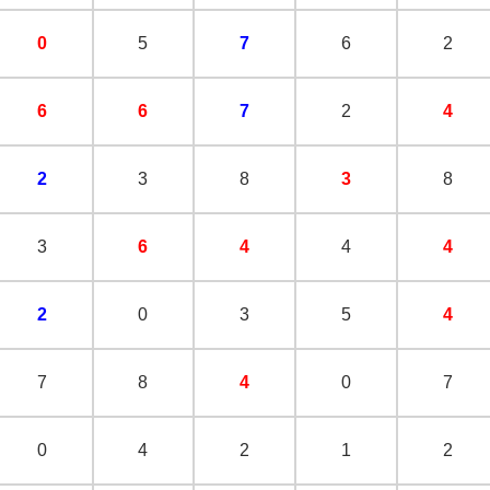
0
5
7
6
2
6
6
7
2
4
2
3
8
3
8
3
6
4
4
4
2
0
3
5
4
7
8
4
0
7
0
4
2
1
2