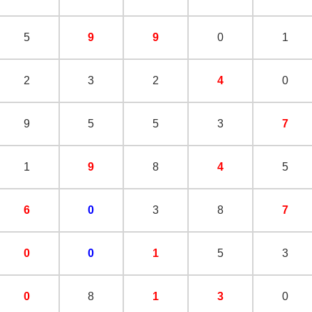
5
9
9
0
1
2
3
2
4
0
9
5
5
3
7
1
9
8
4
5
6
0
3
8
7
0
0
1
5
3
0
8
1
3
0