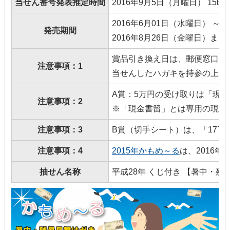
当せん番号発表推定時間
2016年9月5日（月曜日） 15時0
2016年6月01日（水曜日） ～
発売期間
2016年8月26日（金曜日）まで
賞品引き換え日は、郵便窓口の
注意事項：1
当せんしたハガキを持参の上、
A賞：5万円の受け取りは「現
注意事項：2
※「現金書留」とは専用の現金
注意事項：3
B賞（切手シート）は、「177
注意事項：4
2015年かもめ～る
は、2016
抽せん名称
平成28年 くじ付き 【暑中・残