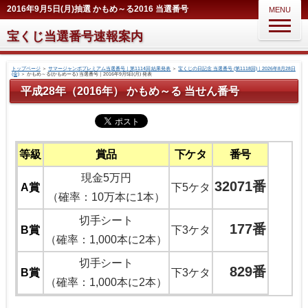
2016年9月5日(月)抽選 かもめ～る2016 当選番号
MENU
宝くじ当選番号速報案内
トップページ
＞
サマージャンボプレミアム当選番号｜第1114回 結果発表
＞
宝くじの日記念 当選番号 (第1118回)｜2026年8月28日
(金)
＞
かもめ～る(かもめーる) 当選番号｜2016年9月5日(月) 発表
平成28年（2016年） かもめ～る 当せん番号
等級
賞品
下ケタ
番号
現金5万円
32071番
A賞
下5ケタ
（確率：10万本に1本）
切手シート
177番
B賞
下3ケタ
（確率：1,000本に2本）
切手シート
829番
B賞
下3ケタ
（確率：1,000本に2本）