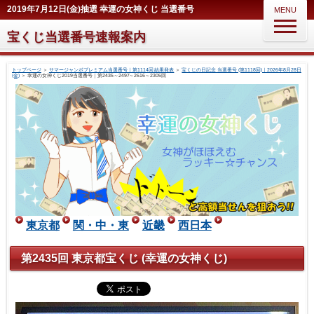
2019年7月12日(金)抽選 幸運の女神くじ 当選番号
MENU
宝くじ当選番号速報案内
トップページ
＞
サマージャンボプレミアム当選番号｜第1114回 結果発表
＞
宝くじの日記念 当選番号 (第1118回)｜2026年8月28日
(金)
＞
幸運の女神くじ2019当選番号｜第2435～2497～2616～2305回
東京都
関・中・東
近畿
西日本
第2435回 東京都宝くじ (幸運の女神くじ)