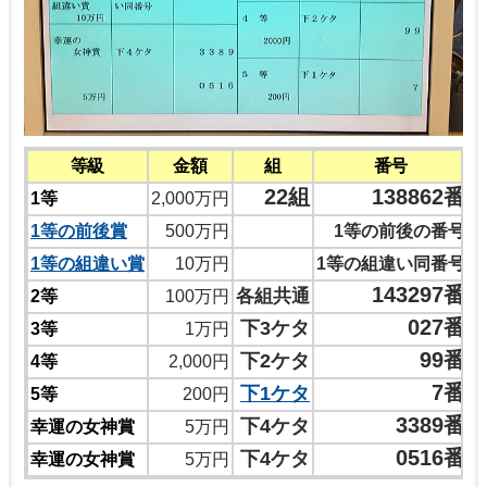
等級
金額
組
番号
22組
138862番
1等
2,000万円
1等の前後賞
500万円
1等の前後の番号
1等の組違い賞
10万円
1等の組違い同番号
143297番
各組共通
2等
100万円
027番
下3ケタ
3等
1万円
99番
下2ケタ
4等
2,000円
7番
下1ケタ
5等
200円
3389番
下4ケタ
幸運の女神賞
5万円
0516番
下4ケタ
幸運の女神賞
5万円