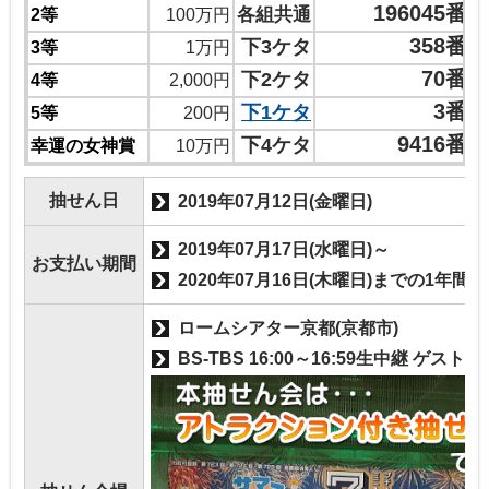
196045番
各組共通
2等
100万円
358番
下3ケタ
3等
1万円
70番
下2ケタ
4等
2,000円
3番
下1ケタ
5等
200円
9416番
下4ケタ
幸運の女神賞
10万円
抽せん日
2019年07月12日(金曜日)
2019年07月17日(水曜日)～
お支払い期間
2020年07月16日(木曜日)までの1年間
ロームシアター京都(京都市)
BS-TBS 16:00～16:59生中継 ゲスト