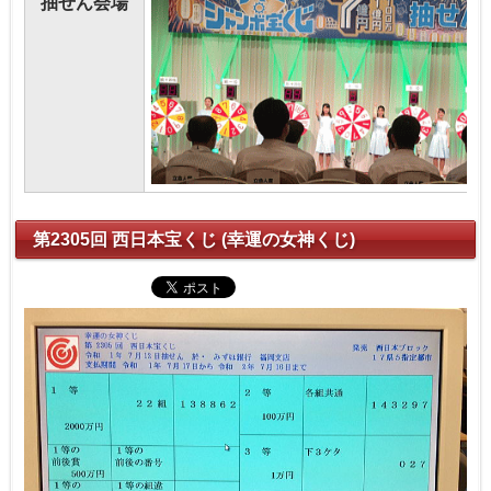
抽せん会場
第2305回 西日本宝くじ (幸運の女神くじ)