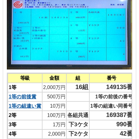
等級
金額
組
番号
16組
149135番
1等
2,000万円
1等の前後賞
500万円
1等の前後の番号
1等の組違い賞
10万円
1等の組違い同番号
169387番
各組共通
2等
100万円
990番
下3ケタ
3等
1万円
42番
下2ケタ
4等
2,000円