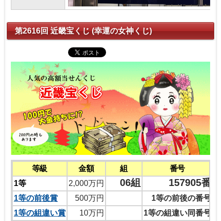
第2616回 近畿宝くじ (幸運の女神くじ)
等級
金額
組
番号
06組
157905番
1等
2,000万円
1等の前後賞
500万円
1等の前後の番号
1等の組違い賞
10万円
1等の組違い同番号