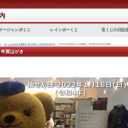
内
マージャンボミニ
レインボーくじ
宝くじの日記
表
＞
宝くじの日記念 当選番号 (第1118回)｜2026年8月28日(金)
＞
お年玉付き年賀はがき当選番号｜2022年1月16日(日) 抽選
付き年賀はがき