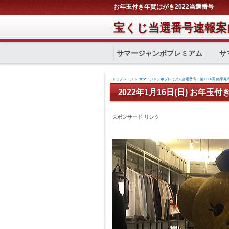
お年玉付き年賀はがき2022当選番号
宝くじ当選番号速報案
サマージャンボプレミアム
サ
トップページ
＞
サマージャンボプレミアム当選番号｜第1114回 結果発
2022年1月16日(日) お年玉
スポンサード リンク