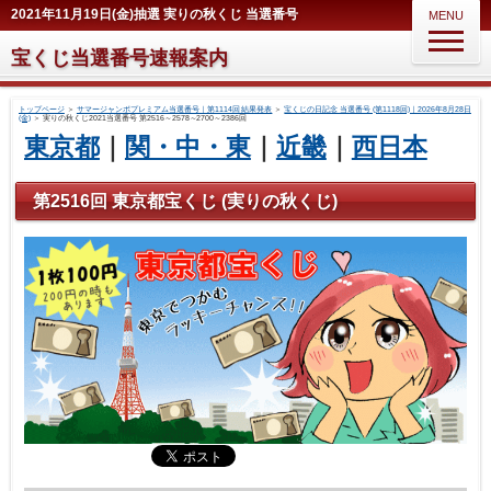
2021年11月19日(金)抽選 実りの秋くじ 当選番号
MENU
宝くじ当選番号速報案内
トップページ
＞
サマージャンボプレミアム当選番号｜第1114回 結果発表
＞
宝くじの日記念 当選番号 (第1118回)｜2026年8月28日
(金)
＞
実りの秋くじ2021当選番号 第2516～2578～2700～2386回
東京都
｜
関・中・東
｜
近畿
｜
西日本
第2516回 東京都宝くじ (実りの秋くじ)