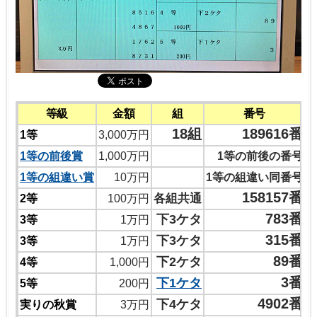
等級
金額
組
番号
18組
189616番
1等
3,000万円
1等の前後賞
1,000万円
1等の前後の番号
1等の組違い賞
10万円
1等の組違い同番号
158157番
各組共通
2等
100万円
783番
下3ケタ
3等
1万円
315番
下3ケタ
3等
1万円
89番
下2ケタ
4等
1,000円
3番
下1ケタ
5等
200円
4902番
下4ケタ
実りの秋賞
3万円