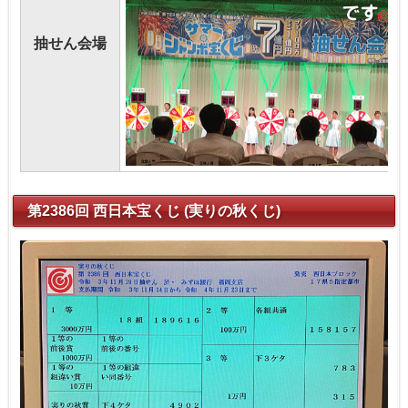
抽せん会場
第2386回 西日本宝くじ (実りの秋くじ)