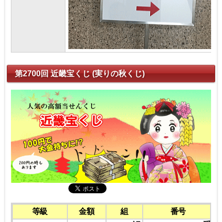
第2700回 近畿宝くじ (実りの秋くじ)
等級
金額
組
番号