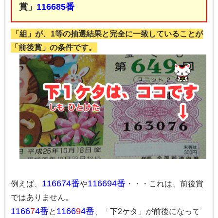
賞」
116685番
「組」が、1等の抽選結果と完全に一致していることが
「前後賞」の条件です。
116674番
116694番
例えば、
や
・・・これは、前後賞
ではありません。
1166
7
4番
1166
9
4番
と
、「下2ケタ」が前後になって