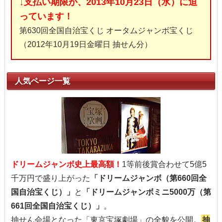
↓支払い期限が、2013年10月23日（水）に迫
っています！
第630回全国自治宝くじ オータムジャンボ宝くじ
（2012年10月19日金曜日 抽せん分）
人気ページ一覧
ドリームジャンボ史上最高額！
1等前後賞合わせて5億5
千万円で盛り上がった
「ドリームジャンボ（第660回全
国自治宝くじ）」
と
「ドリームジャンボミニ5000万（第
661回全国自治宝くじ）」
。
抽せん会場となった「東京宝塚劇場」の全貌を公開。
抽