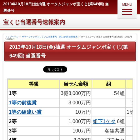
2013年10月18日(金)抽選 オータムジャンボ宝くじ(第649回) 当
MENU
選番号
宝くじ当選番号速報案内
トップページ
＞
サマージャンボプレミアム当選番号｜第1114回 結果発表
＞
オータムジャンボ宝くじ当選番号(第649回)｜2013年
10月18日
2013年10月18日(金)抽選 オータムジャンボ宝くじ(第
649回) 当選番号
等級
当せん金額
組
1等
3億3,000万円
54組
1等の前後賞
3,000万円
1
1等の組違い賞
10万円
1等
2等
1,000万円
組下1ケタ
6組
3等
100万円
各組共通