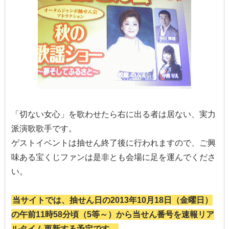
「切ない女心」を歌わせたら右に出る者は居ない、実力
派演歌歌手です。
ゲストイベントは抽せん終了後に行われますので、ご興
味ある宝くじファンは是非とも会場に足を運んでくださ
い。
当サイトでは、抽せん日の2013年10月18日（金曜日）
の午前11時58分頃（5等～）から当せん番号を速報リア
ルタイム更新する予定です。