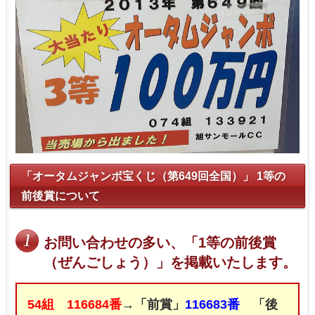
「オータムジャンボ宝くじ（第649回全国）」 1等の
前後賞について
お問い合わせの多い、「1等の前後賞
（ぜんごしょう）」を掲載いたします。
54組 116684番
→「前賞」
116683番
「後