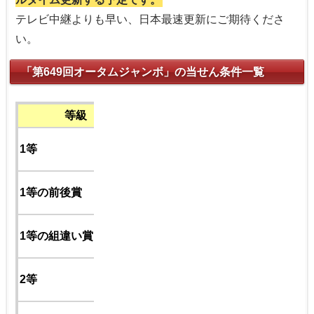
テレビ中継よりも早い、日本最速更新にご期待くださ
い。
「第649回オータムジャンボ」の当せん条件一覧
等級
「組」と「番号」
●●組
1等
1●●●●●番
●●組
1等の前後賞
2ケタの「組」
1●●●●
●
番
各組共通
1等の組違い賞
1●●●●●番
●組
2等
1●●●●●番
各組共通