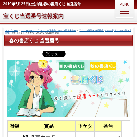
2019年5月25日(土)抽選 春の書店くじ 当選番号
MENU
宝くじ当選番号速報案内
トップページ
＞
サマージャンボプレミアム当選番号｜第1114回 結果発表
＞
宝くじの日記念 当選番号 (第1118回)｜2026年8月28日
(金)
＞
春の書店くじ 当選番号｜2019年5月25日(土) 発表
春の書店くじ 当選番号
等級
賞品
下ケタ
番号