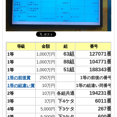
等級
金額
組
番号
63組
127071番
1等
1,000万円
88組
104771番
1等
1,000万円
51組
188343番
1等
1,000万円
1等の前後賞
250万円
1等の前後の番号
1等の組違い賞
10万円
1等の組違い同番号
194231番
各組共通
2等
10万円
6011番
下4ケタ
3等
3万円
267番
下3ケタ
4等
5,000円
600番
下3ケタ
4等
5,000円