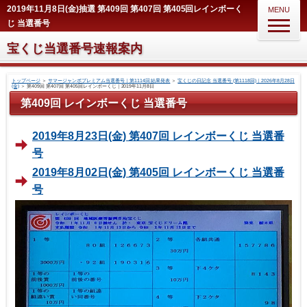
2019年11月8日(金)抽選 第409回 第407回 第405回レインボーく
MENU
じ 当選番号
宝くじ当選番号速報案内
トップページ
＞
サマージャンボプレミアム当選番号｜第1114回 結果発表
＞
宝くじの日記念 当選番号 (第1118回)｜2026年8月28日
(金)
＞
第409回 第407回 第405回レインボーくじ｜2019年11月8日
第409回 レインボーくじ 当選番号
2019年8月23日(金) 第407回 レインボーくじ 当選番
号
2019年8月02日(金) 第405回 レインボーくじ 当選番
号