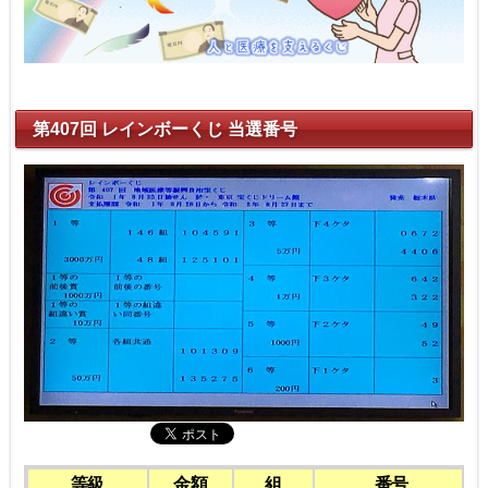
第407回 レインボーくじ 当選番号
等級
金額
組
番号