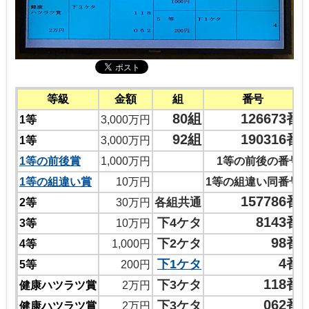
等級
金額
組
番号
80組
126673番
1等
3,000万円
92組
190316番
1等
3,000万円
1等の前後賞
1,000万円
1等の前後の番号
1等の組違い賞
10万円
1等の組違い同番号
157786番
各組共通
2等
30万円
8143番
下4ケタ
3等
10万円
98番
下2ケタ
4等
1,000円
4番
下1ケタ
5等
200円
118番
下3ケタ
健康ハツラツ賞
2万円
062番
下3ケタ
健康ハツラツ賞
2万円