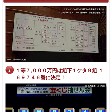
１等７,０００万円は組下１ケタ９組 １
６９７４６番に決定！