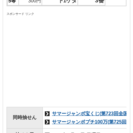
3番
下1ケタ
5等
300円
スポンサード リンク
サマージャンボ宝くじ(第723回全国自
同時抽せん
サマージャンボプチ100万(第725回全