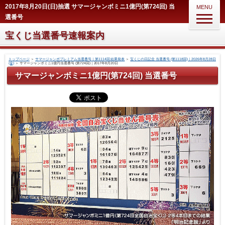
2017年8月20日(日)抽選 サマージャンボミニ1億円(第724回) 当
MENU
選番号
宝くじ当選番号速報案内
トップページ
＞
サマージャンボプレミアム当選番号｜第1114回 結果発表
＞
宝くじの日記念 当選番号 (第1118回)｜2026年8月28日
(金)
＞
サマージャンボミニ1億円当選番号 (第724回)｜2017年8月20日
サマージャンボミニ1億円(第724回) 当選番号