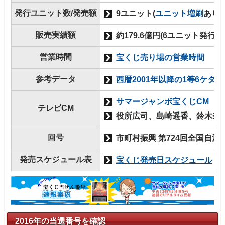
発行ユニット数/発売額
9ユニット(
ユニット増刷
あり)
販売実績額
約179.6億円(6ユニット発行)
営業時間
宝くじ売り場の営業時間
参考データ
西暦2001年以降の1等6ケタ
サマージャンボ宝くじCM
テレビCM
役所広司、島崎遥香、鈴木奈
回号
市町村振興 第724回全国自治
発売スケジュール表
宝くじ発売日スケジュール
2016年の当選番号を確認