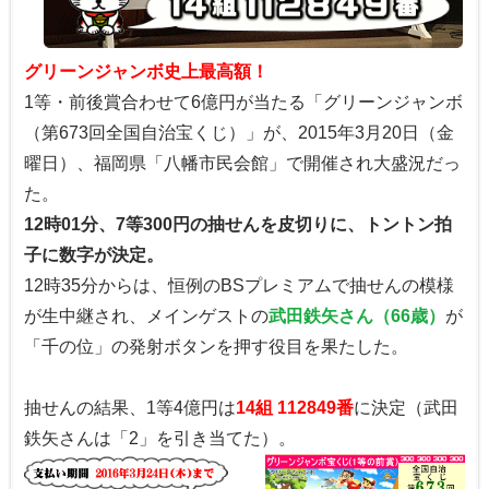
グリーンジャンボ史上最高額！
1等・前後賞合わせて6億円が当たる「グリーンジャンボ
（第673回全国自治宝くじ）」が、2015年3月20日（金
曜日）、福岡県「八幡市民会館」で開催され大盛況だっ
た。
12時01分、7等300円の抽せんを皮切りに、トントン拍
子に数字が決定。
12時35分からは、恒例のBSプレミアムで抽せんの模様
が生中継され、メインゲストの
武田鉄矢さん（66歳）
が
「千の位」の発射ボタンを押す役目を果たした。
抽せんの結果、1等4億円は
14組 112849番
に決定（武田
鉄矢さんは「2」を引き当てた）。