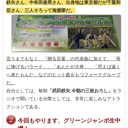
鉄矢さん、中牟田俊男さん、出身地は東京都だが千葉和
臣さん、三人そろって海援隊だ。
言うまでもなく、「贈る言葉」の代表曲に加えて、「母
に捧げるバラード」、「あんたが大将」、「思えば遠く
へ来たもんだ」などのヒット曲をもつフォークグループ
だ。
自分としては、毎朝
「武田鉄矢 今朝の三枚おろし」
をラ
ジオで聞いている分際としては、非常に楽しみなアトラ
クションである。
今回もやります、グリーンジャンボ生中