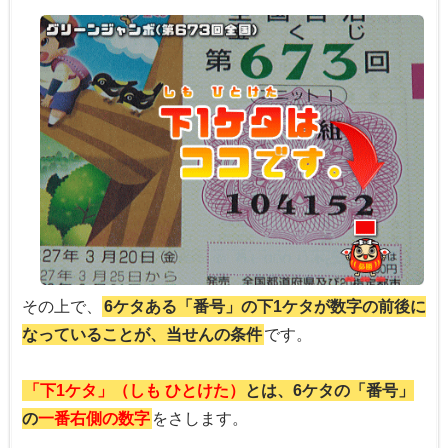
その上で、
6ケタある「番号」の下1ケタが数字の前後に
なっていることが、当せんの条件
です。
「下1ケタ」（しも ひとけた）
とは、6ケタの「番号」
の
一番右側の数字
をさします。