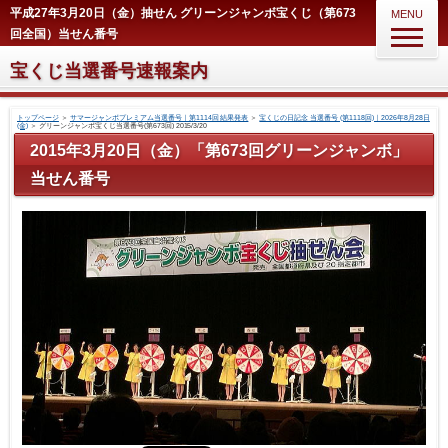
平成27年3月20日（金）抽せん グリーンジャンボ宝くじ（第673
MENU
回全国）当せん番号
宝くじ当選番号速報案内
トップページ
＞
サマージャンボプレミアム当選番号｜第1114回 結果発表
＞
宝くじの日記念 当選番号 (第1118回)｜2026年8月28日
(金)
＞
グリーンジャンボ宝くじ当選番号(第673回) 2015/3/20
2015年3月20日（金）「第673回グリーンジャンボ」
当せん番号