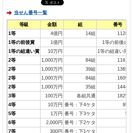
当せん番号一覧
等級
金額
組
番号
1等
4億円
14組
11284
1等の前後賞
1億円
1等の前後の
1等の組違い賞
10万円
1等の組違い同
2等
1,000万円
84組
11612
2等
1,000万円
39組
13653
2等
1,000万円
84組
16093
2等
1,000万円
35組
14440
3等
100万円
各組共通
18254
4等
10万円
番号：下4ケタ
957
5等
1万円
番号：下3ケタ
55
6等
2,000円
番号：下2ケタ
6
7等
300円
番号：下1ケタ