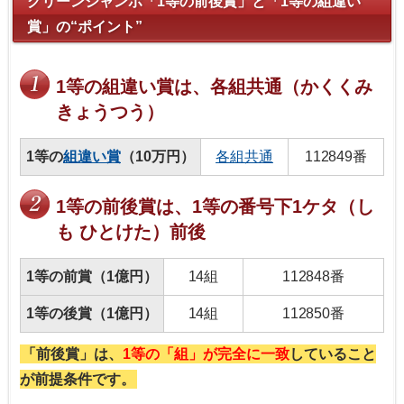
グリーンジャンボ「1等の前後賞」と「1等の組違い
賞」の“ポイント”
1等の組違い賞は、各組共通（かくくみ
きょうつう）
1等の
組違い賞
（10万円）
各組共通
112849番
1等の前後賞は、1等の番号下1ケタ（し
も ひとけた）前後
1等の前賞（1億円）
14組
112848番
1等の後賞（1億円）
14組
112850番
「前後賞」は、
1等の「組」が完全に一致
していること
が前提条件です。