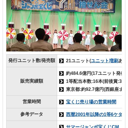
発行ユニット数/発売額
21ユニット(
ユニット増刷
あり
約484.6億円(17ユニット発行)
販売実績額
1等配当本数:16本(前後賞:33本
東京都:約92.7億円(西銀座:約4
営業時間
宝くじ売り場の営業時間
参考データ
西暦2001年以降の1等6ケタ
サマージャンボ宝くじCM