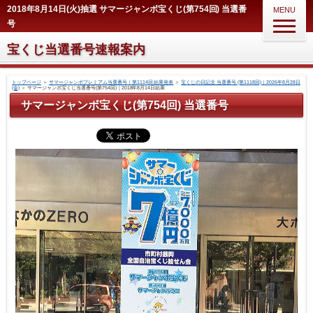
2018年8月14日(火)抽選 サマージャンボ宝くじ(第754回) 当選番
MENU
号
宝くじ当選番号速報案内
トップページ
＞
サマージャンボプレミアム当選番号｜第1114回 結果発表
＞
宝くじの日記念 当選番号 (第1118回)｜2026年8月28日
(金)
＞
サマージャンボ宝くじ当選番号(第754回)｜2018年8月14日結果
サマージャンボ宝くじ(第754回) 当選番号