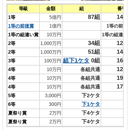
等級
金額
組
番号
87組
149
1等
5億円
1等の前後賞
1億円
1等の前後
1等の組違い賞
10万円
1等の組違い
34組
124
2等
1,000万円
51組
149
2等
1,000万円
組下1ケタ
0組
164
3等
100万円
121
各組共通
4等
10万円
190
各組共通
4等
10万円
179
各組共通
4等
10万円
下2ケタ
5等
3,000円
下1ケタ
6等
300円
2
下4ケタ
夏祭り賞
2万円
7
下4ケタ
夏祭り賞
2万円