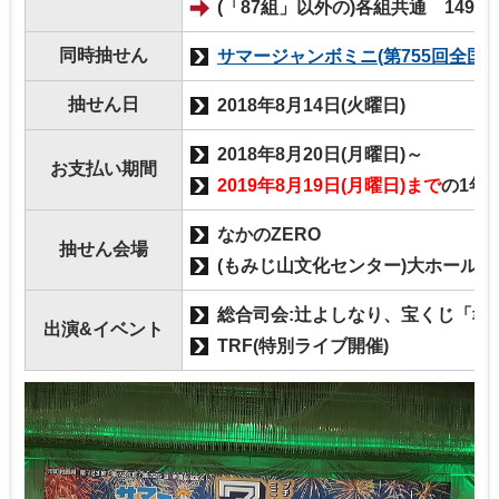
(「87組」以外の)各組共通 149150
同時抽せん
サマージャンボミニ(第755回全国
抽せん日
2018年8月14日(火曜日)
2018年8月20日(月曜日)～
お支払い期間
2019年8月19日(月曜日)まで
の1年
なかのZERO
抽せん会場
(もみじ山文化センター)大ホール(東
総合司会:辻よしなり、宝くじ「幸
出演&イベント
TRF(特別ライブ開催)