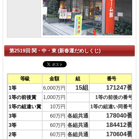
第2519回 関・中・東 (新春運だめしくじ)
等級
金額
組
番号
15組
171247番
1等
6,000万円
1等の前後賞
1,000万円
1等の前後の番号
1等の組違い賞
10万円
1等の組違い同番号
178040番
各組共通
3等
60万円
184412番
各組共通
3等
60万円
170604番
各組共通
2等
60万円