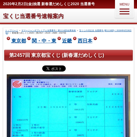
2020年2月2日(金)抽選 新春運だめしくじ2020 当選番号
MENU
宝くじ当選番号速報案内
トップページ
＞
サマージャンボプレミアム当選番号｜第1114回 結果発表
＞
宝くじの日記念 当選番号 (第1118回)｜2026年8月28日
(金)
＞
新春運だめしくじ2020｜第2457～2519～2638～2327回
東京都
関・中・東
近畿
西日本
第2457回 東京都宝くじ (新春運だめしくじ)