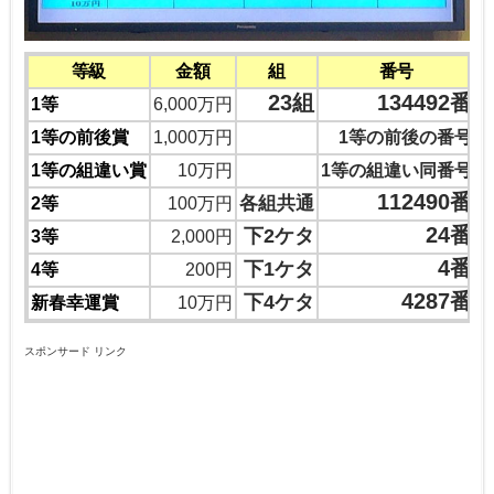
等級
金額
組
番号
23組
134492番
1等
6,000万円
1等の前後賞
1,000万円
1等の前後の番号
1等の組違い賞
10万円
1等の組違い同番号
112490番
各組共通
2等
100万円
24番
下2ケタ
3等
2,000円
4番
下1ケタ
4等
200円
4287番
下4ケタ
新春幸運賞
10万円
スポンサード リンク