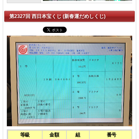
第2327回 西日本宝くじ (新春運だめしくじ)
等級
金額
組
番号