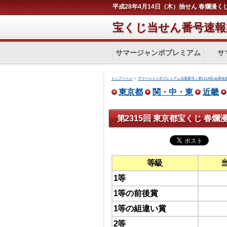
平成28年4月14日（木）抽せん 春爛漫くじ
宝くじ当せん番号速報
サマージャンボプレミアム
サ
トップページ
＞
サマージャンボプレミアム当選番号｜第1114回 結果発
東京都
関・中・東
近畿
第2315回 東京都宝くじ 春爛
等級
1等
1等の前後賞
1等の組違い賞
2等