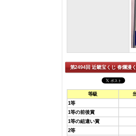
第2494回 近畿宝くじ 春爛漫
等級
1等
1等の前後賞
1等の組違い賞
2等