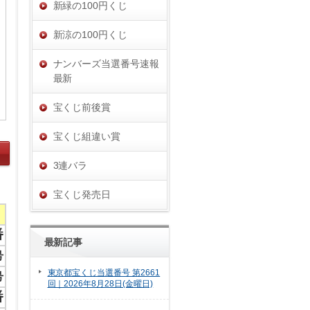
新緑の100円くじ
新涼の100円くじ
ナンバーズ当選番号速報
最新
宝くじ前後賞
宝くじ組違い賞
3連バラ
宝くじ発売日
番
最新記事
号
東京都宝くじ当選番号 第2661
号
回｜2026年8月28日(金曜日)
番