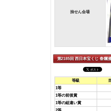
抽せん会場
第2185回 西日本宝くじ 春爛
等級
1等
1等の前後賞
1等の組違い賞
2等