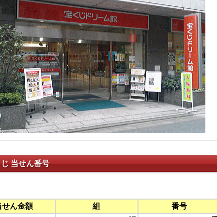
くじ 当せん番号
当せん金額
組
番号