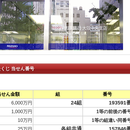
漫くじ 当せん番号
当せん金額
組
番号
24組
193591
6,000万円
1,000万円
1等の前後の番
10万円
1等の組違い同番
各組共通
157846
25万円