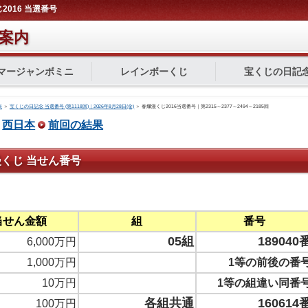
2016 当選番号
案内
マージャンボミニ
レインボーくじ
宝くじの日記
表
＞
宝くじの日記念 当選番号 (第1118回)｜2026年8月28日(金)
＞
春爛漫くじ2016当選番号｜第2315～2377～2494～2185回
西日本
前回の結果
漫くじ 当せん番号
当せん金額
組
番号
05組
189040
6,000万円
1,000万円
1等の前後の番
10万円
1等の組違い同番
各組共通
160614
100万円