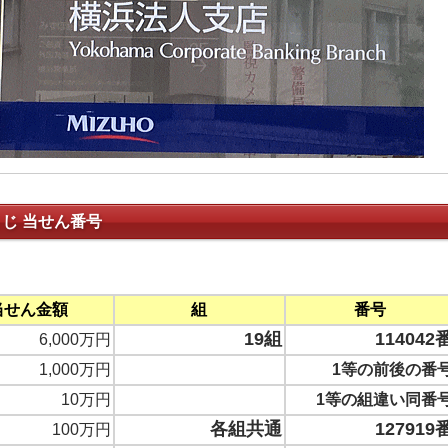
くじ 当せん番号
当せん金額
組
番号
19組
114042
6,000万円
1,000万円
1等の前後の番
10万円
1等の組違い同番
各組共通
127919
100万円