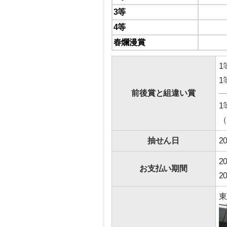
3等
4等
春爛漫賞
1
1
前後賞と組違い賞
1
（
抽せん日
2
2
お支払い期間
2
東