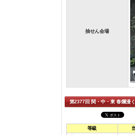
抽せん会場
第2377回 関・中・東 春爛漫
等級