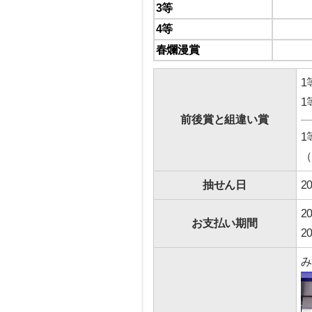
3等
4等
春爛漫賞
1
1
前後賞と組違い賞
1
（
抽せん日
2
2
お支払い期間
2
み