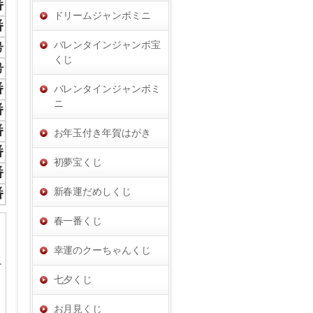
番
ドリームジャンボミニ
番
バレンタインジャンボ宝
号
くじ
号
番
バレンタインジャンボミ
ニ
番
番
お年玉付き年賀はがき
番
初夢宝くじ
番
新春運だめしくじ
番
春一番くじ
幸運のクーちゃんくじ
七夕くじ
お月見くじ