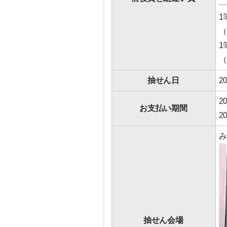
1
（
1
（
抽せん日
2
2
お支払い期間
2
み
抽せん会場