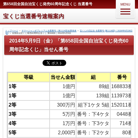
第658回全国自治宝くじ発売60周年記念くじ 当選番号
MENU
宝くじ当選番号速報案内
トップページ
＞
サマージャンボプレミアム当選番号｜第1114回 結果発表
＞
宝くじの日記念 当選番号 (第1118回)｜2026年8月28日
(金)
＞
全国自治宝くじ発売60周年記念くじ 第658回｜2014年5月9日
2014年5月9日（金）「第658回全国自治宝くじ発売60
周年記念くじ」当せん番号
等級
当せん金額
組
番号
1等
1億円
89組
168833番
1等
1億円
139組
113973番
2等
300万円
組下1ケタ 5組
152011番
3等
5万円
番号：下4ケタ
0448番
4等
1万円
番号：下3ケタ
714番
5等
2,000円
番号：下2ケタ
80番