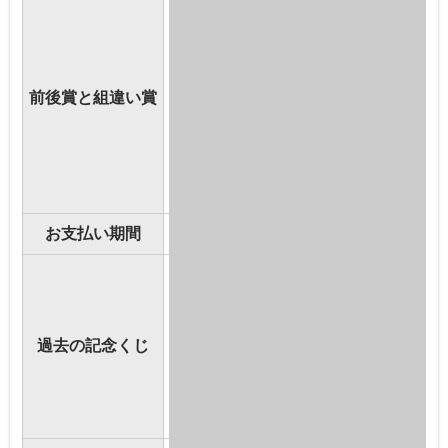
1本目：1等の前賞：89組 168832番（
1本目：1等の後賞：89組 168834番（
2本目：1等の前賞：139組 113972番
前後賞と組違い賞
2本目：1等の後賞：139組 113974番
1本目：1等の組違い賞：各組共通 168
2本目：1等の組違い賞：各組共通 113
お支払い期間
2014年5月14日（水曜日）～2015
宝くじ発売80周年記念くじ(第1051
全国1000回記念くじ(第1000回)
宝くじ発売75周年記念くじ(第836回
過去の記念くじ
地方自治法70周年記念くじ(第717回
宝くじ発売70周年記念くじ(第676回
全国自治宝くじ発売60周年記念くじ(