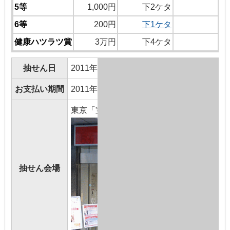
5等
1,000円
下2ケタ
6等
200円
下1ケタ
健康ハツラツ賞
3万円
下4ケタ
70
抽せん日
2011年8月18日(木曜日)
お支払い期間
2011年8月23日(火曜日)～2012年8月22日(
東京「宝くじドリーム館」
抽せん会場