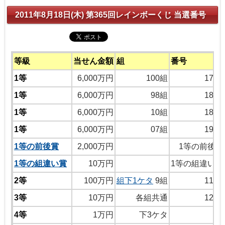
2011年8月18日(木) 第365回レインボーくじ 当選番号
等級
当せん金額
組
番号
1等
6,000万円
100組
1751
1等
6,000万円
98組
1865
1等
6,000万円
10組
1816
1等
6,000万円
07組
1982
1等の前後賞
2,000万円
1等の前後の
1等の組違い賞
10万円
1等の組違い同
2等
100万円
組下1ケタ
9組
1140
3等
10万円
各組共通
1273
4等
1万円
下3ケタ
4