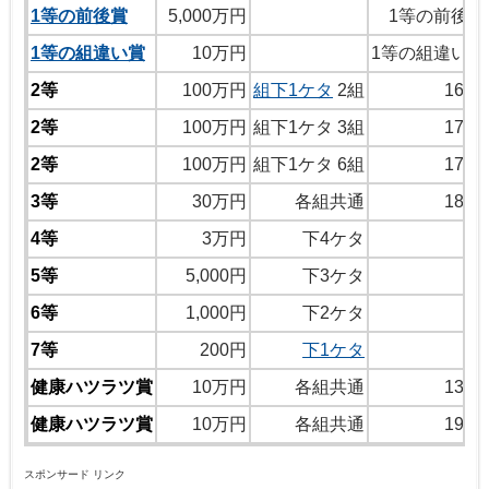
1等の前後賞
5,000万円
1等の前後の
1等の組違い賞
10万円
1等の組違い同
2等
100万円
組下1ケタ
2組
1655
2等
100万円
組下1ケタ 3組
1776
2等
100万円
組下1ケタ 6組
1704
3等
30万円
各組共通
1810
4等
3万円
下4ケタ
14
5等
5,000円
下3ケタ
5
6等
1,000円
下2ケタ
7等
200円
下1ケタ
健康ハツラツ賞
10万円
各組共通
1319
健康ハツラツ賞
10万円
各組共通
1986
スポンサード リンク