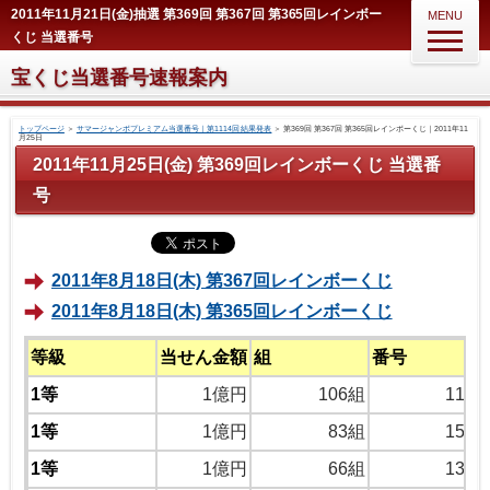
2011年11月21日(金)抽選 第369回 第367回 第365回レインボー
MENU
くじ 当選番号
宝くじ当選番号速報案内
トップページ
＞
サマージャンボプレミアム当選番号｜第1114回 結果発表
＞
第369回 第367回 第365回レインボーくじ｜2011年11
月25日
2011年11月25日(金) 第369回レインボーくじ 当選番
号
2011年8月18日(木) 第367回レインボーくじ
2011年8月18日(木) 第365回レインボーくじ
等級
当せん金額
組
番号
1等
1億円
106組
1177
1等
1億円
83組
1551
1等
1億円
66組
1381