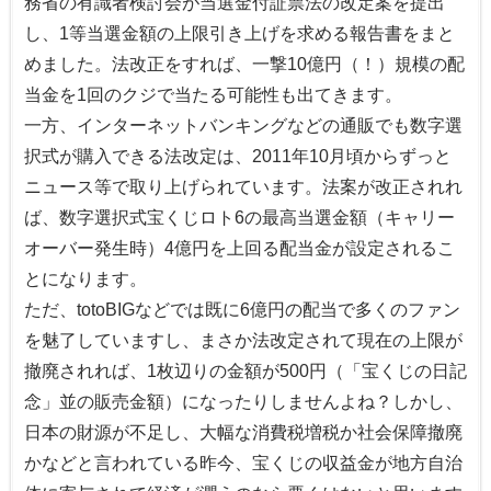
務省の有識者検討会が当選金付証票法の改定案を提出
し、1等当選金額の上限引き上げを求める報告書をまと
めました。法改正をすれば、一撃10億円（！）規模の配
当金を1回のクジで当たる可能性も出てきます。
一方、インターネットバンキングなどの通販でも数字選
択式が購入できる法改定は、2011年10月頃からずっと
ニュース等で取り上げられています。法案が改正されれ
ば、数字選択式宝くじロト6の最高当選金額（キャリー
オーバー発生時）4億円を上回る配当金が設定されるこ
とになります。
ただ、totoBIGなどでは既に6億円の配当で多くのファン
を魅了していますし、まさか法改定されて現在の上限が
撤廃されれば、1枚辺りの金額が500円（「宝くじの日記
念」並の販売金額）になったりしませんよね？しかし、
日本の財源が不足し、大幅な消費税増税か社会保障撤廃
かなどと言われている昨今、宝くじの収益金が地方自治