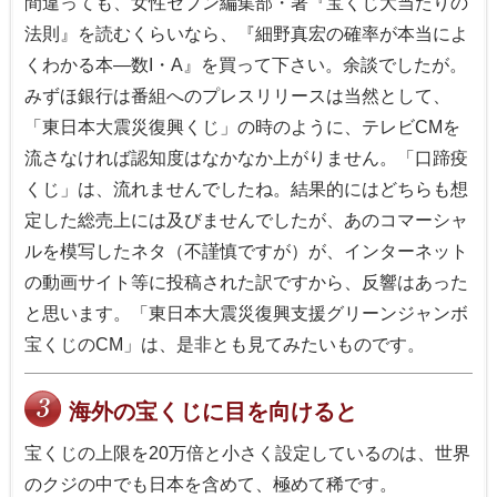
間違っても、女性セブン編集部・著『宝くじ大当たりの
法則』を読むくらいなら、『細野真宏の確率が本当によ
くわかる本―数I・A』を買って下さい。余談でしたが。
みずほ銀行は番組へのプレスリリースは当然として、
「東日本大震災復興くじ」の時のように、テレビCMを
流さなければ認知度はなかなか上がりません。「口蹄疫
くじ」は、流れませんでしたね。結果的にはどちらも想
定した総売上には及びませんでしたが、あのコマーシャ
ルを模写したネタ（不謹慎ですが）が、インターネット
の動画サイト等に投稿された訳ですから、反響はあった
と思います。「東日本大震災復興支援グリーンジャンボ
宝くじのCM」は、是非とも見てみたいものです。
海外の宝くじに目を向けると
宝くじの上限を20万倍と小さく設定しているのは、世界
のクジの中でも日本を含めて、極めて稀です。