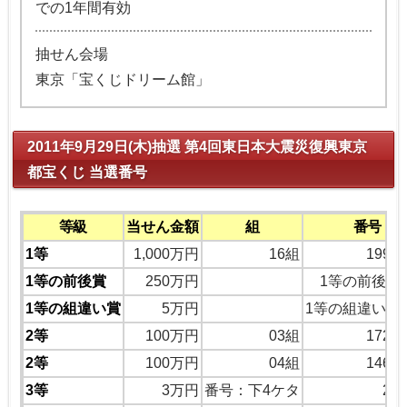
での1年間有効
抽せん会場
東京「宝くじドリーム館」
2011年9月29日(木)抽選 第4回東日本大震災復興東京
都宝くじ 当選番号
等級
当せん金額
組
番号
1等
1,000万円
16組
1996
1等の前後賞
250万円
1等の前後の
1等の組違い賞
5万円
1等の組違い同
2等
100万円
03組
1723
2等
100万円
04組
1467
3等
3万円
番号：下4ケタ
27