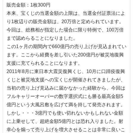
販売金額：1枚300円
本来、宝くじの当選金額の上限は、当選金付証票法によ
り1枚辺りの販売金額は、20万倍と定められています。
今回は、総務相が指定した場合に限り特例で、100万倍
まで認めらることになりました。
この1ヶ月の期間内で660億円の売り上げが見込まれてい
ます。ここから経費を差し引いた200億円が被災地復興
支援に充てられることになります。
2011年8月に東日本大震災復興くじ、10月に口蹄疫復興
くじと被災地支援への宝くじが開催されてきましたが、
当初の売り上げ見込みに届かなかった経験から、今回は
フルキャリーオーバーの数字選択式にも勝る最高金額5
億円という大風呂敷を広げて満を持して発売されます。
しかし・・・3億円でも使い切れないかもしれない金額
に上乗せして、超絶金額5億円とは恐れ入りました。射
幸心を煽って売り上げを増大させることは非常に良いこ