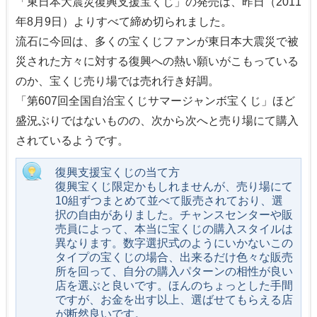
「東日本大震災復興支援宝くじ」の発売は、昨日（2011
年8月9日）よりすべて締め切られました。
流石に今回は、多くの宝くじファンが東日本大震災で被
災された方々に対する復興への熱い願いがこもっている
のか、宝くじ売り場では売れ行き好調。
「第607回全国自治宝くじサマージャンボ宝くじ」ほど
盛況ぶりではないものの、次から次へと売り場にて購入
されているようです。
復興支援宝くじの当て方
復興宝くじ限定かもしれませんが、売り場にて
10組ずつまとめて並べて販売されており、選
択の自由がありました。チャンスセンターや販
売員によって、本当に宝くじの購入スタイルは
異なります。数字選択式のようにいかないこの
タイプの宝くじの場合、出来るだけ色々な販売
所を回って、自分の購入パターンの相性が良い
店を選ぶと良いです。ほんのちょっとした手間
ですが、お金を出す以上、選ばせてもらえる店
が断然良いです。