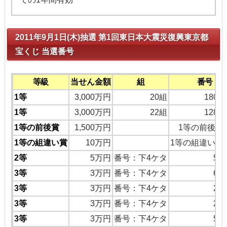
2011年9月1日(木)抽選 第1回東日本大震災復興東京都
宝くじ 当選番号
等級
当せん金額
組
番号
1等
3,000万円
20組
1807
1等
3,000万円
22組
1280
1等の前後賞
1,500万円
1等の前後の
1等の組違い賞
10万円
1等の組違い同
2等
5万円
番号：下4ケタ
56
3等
3万円
番号：下4ケタ
63
3等
3万円
番号：下4ケタ
24
3等
3万円
番号：下4ケタ
20
3等
3万円
番号：下4ケタ
57