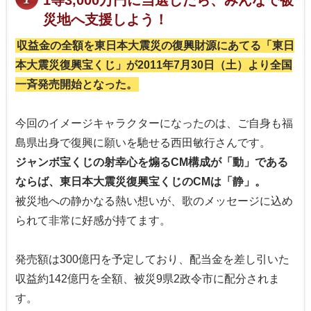
1等3,000万円に当選したら、みんなで被
災地へ支援しよう！
収益金の全額を東日本大震災の復興財源にあてる「東日
本大震災復興宝くじ」が2011年7月30日（土）より全国
一斉発売開始となった。
今回のイメージキャラクターになったのは、ご自身も福
島県出身で復興に願いを馳せる西田敏行さんです。
ジャンボ宝くじの射幸心を煽るCM構成が「動」である
ならば、東日本大震災復興宝くじのCMは「静」。
被災地への静かなる熱い想いが、歌のメッセージに込め
られて非常に好感が持てます。
発売額は300億円を予定しており、配当金を差し引いた
収益約142億円を全額、被災9県2政令市に配分されま
す。