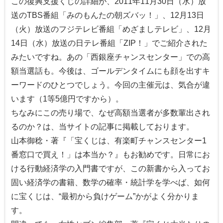
この復興支援くじの詳細が、2011年11月30日（水）放
送のTBS番組「みのもんたの朝ズバッ！」、12月13日
（火）放送のフジテレビ番組「めざましテレビ」、12月
14日（水）放送の日テレ番組「ZIP！」でご紹介された
みたいですね。あの「西銀座チャンスセンター」での高
額当選話も。今後は、ゴールデンタイムにも顔を出すキ
ーワードのひとつでしょう。今回の主催元は、気合が違
います（1等5億円ですから）。
ちなみにこの売り場で、なぜ高額当選者が多数輩出され
るのか？は、当サイトの記事に掲載しております。
山本御稔・著『「宝くじは、有楽町チャンスセンター1
番窓口で買え！」は本当か？』もお勧めです。日常にお
ける行動経済学の入門書ですが、この新書から入ってお
固い経済学の書籍、数学の確率・統計学を学べば、如何
に宝くじは、“最初から負けゲーム”かがよく分かりま
す。