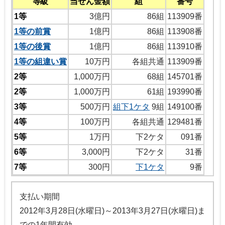
等級
当せん金額
組
番号
1等
3億円
86組
113909番
1等の前賞
1億円
86組
113908番
1等の後賞
1億円
86組
113910番
1等の組違い賞
10万円
各組共通
113909番
2等
1,000万円
68組
145701番
2等
1,000万円
61組
193990番
3等
500万円
組下1ケタ
9組
149100番
4等
100万円
各組共通
129481番
5等
1万円
下2ケタ
091番
6等
3,000円
下2ケタ
31番
7等
300円
下1ケタ
9番
支払い期間
2012年3月28日(水曜日)～2013年3月27日(水曜日)ま
での1年間有効