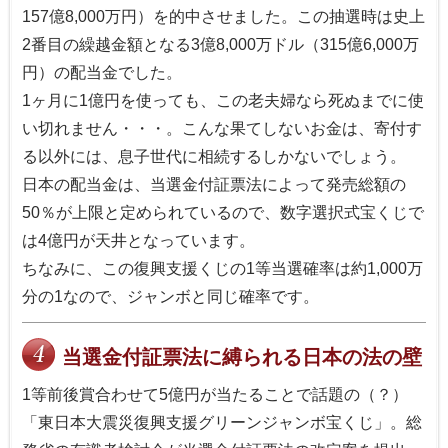
157億8,000万円）を的中させました。この抽選時は史上
2番目の繰越金額となる3億8,000万ドル（315億6,000万
円）の配当金でした。
1ヶ月に1億円を使っても、この老夫婦なら死ぬまでに使
い切れません・・・。こんな果てしないお金は、寄付す
る以外には、息子世代に相続するしかないでしょう。
日本の配当金は、当選金付証票法によって発売総額の
50％が上限と定められているので、数字選択式宝くじで
は4億円が天井となっています。
ちなみに、この復興支援くじの1等当選確率は約1,000万
分の1なので、ジャンボと同じ確率です。
当選金付証票法に縛られる日本の法の壁
1等前後賞合わせて5億円が当たることで話題の（？）
「東日本大震災復興支援グリーンジャンボ宝くじ」。総