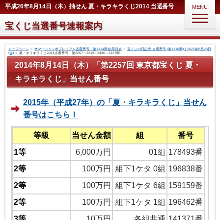
平成26年8月14日（木）抽せん 夏・キラキラくじ2014 当選番号
MENU
宝くじ当選番号速報案内
トップページ
＞
サマージャンボプレミアム当選番号｜第1114回 結果発表
＞
宝くじの日記念 当選番号 (第1118回)｜2026年8月28日
(金)
＞
夏・キラキラくじ2014当選番号｜第2257～2319～2436～2127回
2014年8月14日（木）「第2257回 東京都宝くじ 夏・
キラキラくじ」当せん番号
2015年（平成27年）の「夏・キラキラくじ」当せん
番号はこちら！
等級
当せん金額
組
番号
1等
6,000万円
01組
178493番
2等
100万円
組下1ケタ 0組
196838番
2等
100万円
組下1ケタ 6組
159159番
2等
100万円
組下1ケタ 1組
196462番
3等
10万円
各組共通
141371番