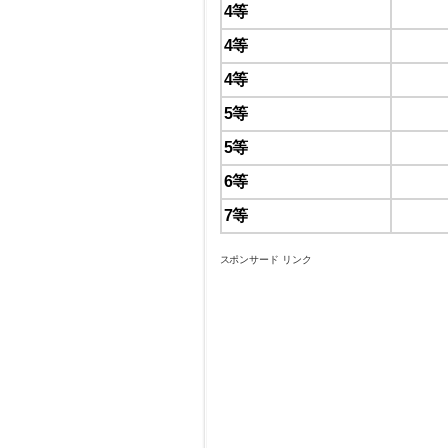
4等
4等
4等
5等
5等
6等
7等
スポンサード リンク