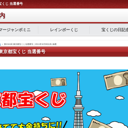
都宝くじ 当選番号
内
マージャンボミニ
レインボーくじ
宝くじの日記
表
＞
第2161回 東京都宝くじ当選番号｜2011年12月8日(木) 抽選
1回 東京都宝くじ 当選番号