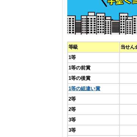
等級
当せん
1等
1等の前賞
1等の後賞
1等の組違い賞
2等
2等
3等
3等