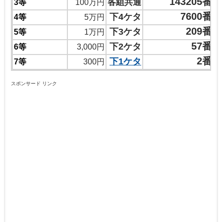
143205番
各組共通
3等
100万円
7600番
下4ケタ
4等
5万円
209番
下3ケタ
5等
1万円
57番
下2ケタ
6等
3,000円
2番
下1ケタ
7等
300円
スポンサード リンク