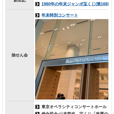
創世記
1980年の年末ジャンボ宝くじ(第168回)
年末特別コンサート
抽せん会
東京オペラシティコンサートホール
総合司会:山本哲也、宝くじ「幸運の女