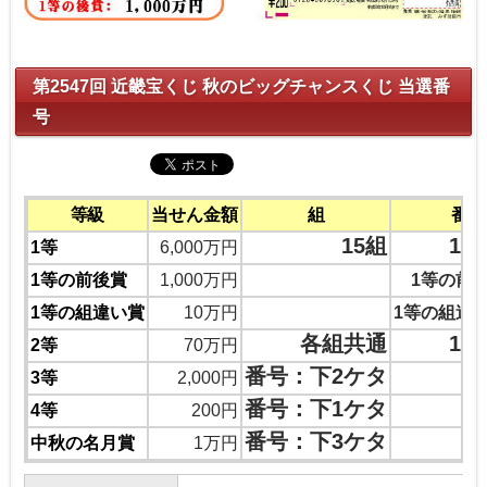
第2547回 近畿宝くじ 秋のビッグチャンスくじ 当選番
号
等級
当せん金額
組
番号
15組
19
1等
6,000万円
1等の前後賞
1,000万円
1等の前
1等の組違い賞
10万円
1等の組違
各組共通
12
2等
70万円
番号：下2ケタ
3等
2,000円
番号：下1ケタ
4等
200円
番号：下3ケタ
中秋の名月賞
1万円