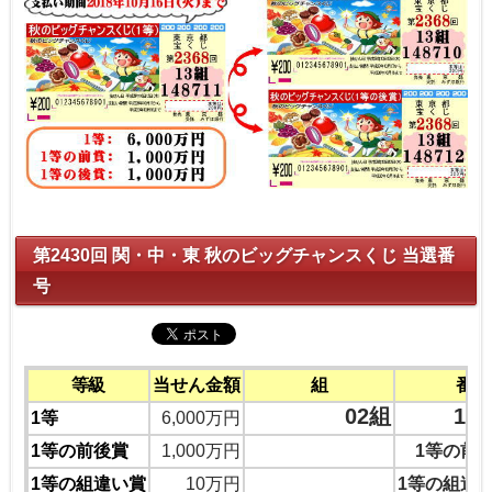
第2430回 関・中・東 秋のビッグチャンスくじ 当選番
号
等級
当せん金額
組
番号
02組
11
1等
6,000万円
1等の前後賞
1,000万円
1等の前
1等の組違い賞
10万円
1等の組違