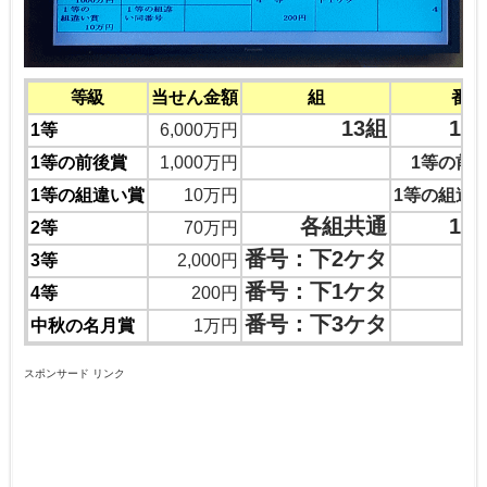
等級
当せん金額
組
番号
13組
14
1等
6,000万円
1等の前後賞
1,000万円
1等の前
1等の組違い賞
10万円
1等の組違
各組共通
19
2等
70万円
番号：下2ケタ
3等
2,000円
番号：下1ケタ
4等
200円
番号：下3ケタ
中秋の名月賞
1万円
スポンサード リンク