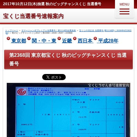
2017年10月12日(木)抽選 秋のビッグチャンスくじ 当選番号
MENU
宝くじ当選番号速報案内
トップページ
＞
サマージャンボプレミアム当選番号｜第1114回 結果発表
＞
宝くじの日記念 当選番号 (第1118回)｜2026年8月28日
(金)
＞
秋のビッグチャンスくじ2017｜第2368～2430～2547～2238回
東京都
関・中・東
近畿
西日本
平成28年
第2368回 東京都宝くじ 秋のビッグチャンスくじ 当選
番号