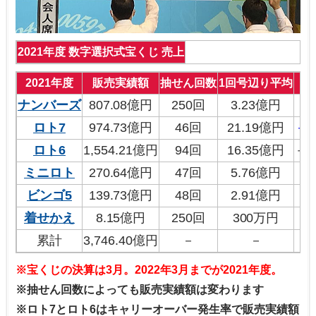
2021年度 数字選択式宝くじ 売上
2021年度
販売実績額
抽せん回数
1回号辺り平均
ナンバーズ
807.08億円
250回
3.23億円
－1
ロト7
974.73億円
46回
21.19億円
－2
ロト6
1,554.21億円
94回
16.35億円
＋1
ミニロト
270.64億円
47回
5.76億円
＋1
ビンゴ5
139.73億円
48回
2.91億円
＋1
着せかえ
8.15億円
250回
300万円
－
累計
3,746.40億円
－
－
－9
※宝くじの決算は3月。2022年3月までが2021年度。
※抽せん回数によっても販売実績額は変わります
※ロト7とロト6はキャリーオーバー発生率で販売実績額