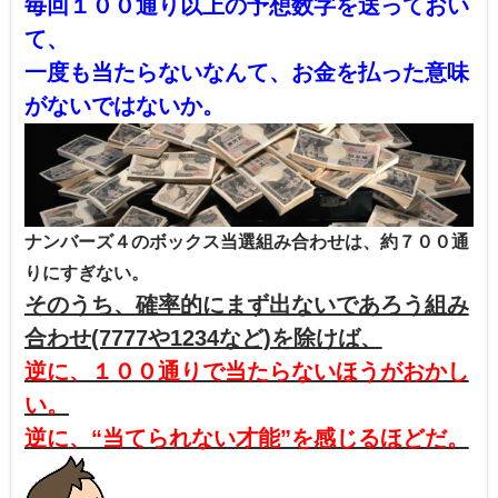
毎回１００通り以上の予想数字を送っておい
て、
一度も当たらないなんて、お金を払った意味
がないではないか。
ナンバーズ４のボックス当選組み合わせは、約７００通
りにすぎない。
そのうち、確率的にまず出ないであろう組み
合わせ(7777や1234など)を除けば、
逆に、１００通りで当たらないほうがおかし
い。
逆に、“当てられない才能”を感じるほどだ。