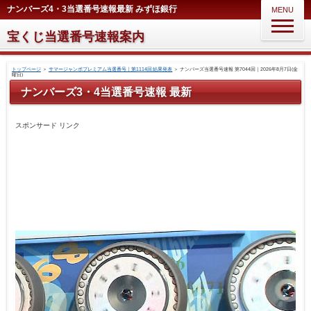
ナンバーズ4・3当選番号速報最新 みずほ銀行
MENU
宝くじ当選番号速報案内
トップページ
＞
サマージャンボプレミアム当選番号｜第1114回 結果発表
＞
ナンバーズ当選番号速報 第7044回｜2026年8月7日(金
曜日)
ナンバーズ3・4当選番号速報 最新
スポンサード リンク