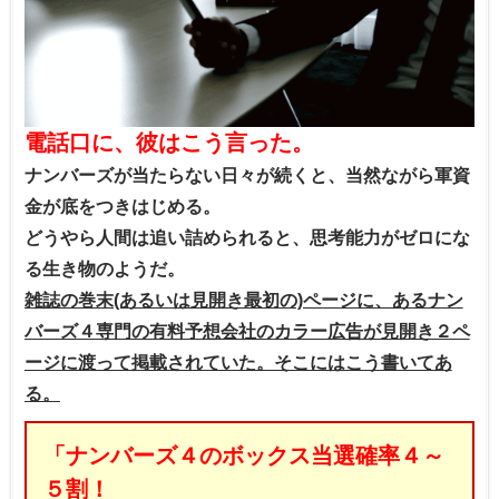
電話口に、彼はこう言った。
ナンバーズが当たらない日々が続くと、当然ながら軍資
金が底をつきはじめる。
どうやら人間は追い詰められると、思考能力がゼロにな
る生き物のようだ。
雑誌の巻末(あるいは見開き最初の)ページに、あるナン
バーズ４専門の有料予想会社のカラー広告が見開き２ペ
ージに渡って掲載されていた。そこにはこう書いてあ
る。
「ナンバーズ４のボックス当選確率４～
５割！