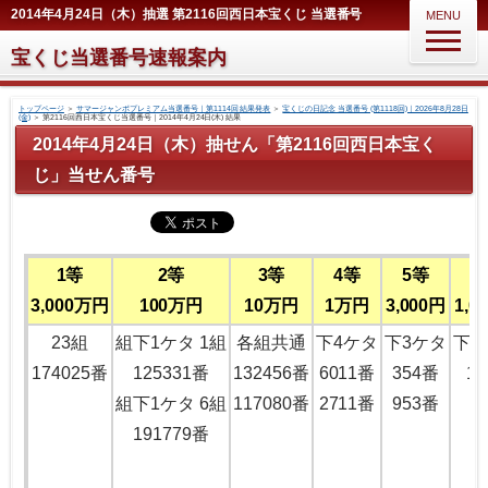
2014年4月24日（木）抽選 第2116回西日本宝くじ 当選番号
MENU
宝くじ当選番号速報案内
トップページ
＞
サマージャンボプレミアム当選番号｜第1114回 結果発表
＞
宝くじの日記念 当選番号 (第1118回)｜2026年8月28日
(金)
＞
第2116回西日本宝くじ当選番号｜2014年4月24日(木) 結果
2014年4月24日（木）抽せん「第2116回西日本宝く
じ」当せん番号
1等
2等
3等
4等
5等
6
3,000万円
100万円
10万円
1万円
3,000円
1,0
23組
組下1ケタ 1組
各組共通
下4ケタ
下3ケタ
下2
174025番
125331番
132456番
6011番
354番
1
組下1ケタ 6組
117080番
2711番
953番
191779番