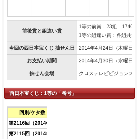
1等の前賞：23組 17402
前後賞と組違い賞
1等の組違い賞：各組共通 1
今回の西日本宝くじ 抽せん日
2014年4月24日（木曜日）
お支払い期間
2014年4月30日（水曜日
抽せん会場
クロステレビビジョンスタ
西日本宝くじ：1等の「番号」
回別/ケタ数
下6ケタ
下5ケタ
下4ケタ
下3ケタ
第2116回（2014年）
1
7
4
0
第2115回（2014年）
1
0
7
9