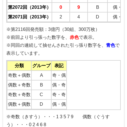
第2072回（2013年）
0
9
B
偶・奇
第2071回（2013年）
2
4
D
偶・偶
※第2116回発売額：3億円（30組、300万枚）
※前回より引っ張った数字を、
赤色
で表示。
※同回の連続して抽せんされた引っ張り数字を、
青色
で
表示しています。
分類
グループ
表記
奇数＋偶数
A
奇・偶
偶数＋奇数
B
偶・奇
奇数＋奇数
C
奇・奇
偶数＋偶数
D
偶・偶
※奇数（きすう）・・・1 3 5 7 9 偶数（ぐうす
う）・・・0 2 4 6 8