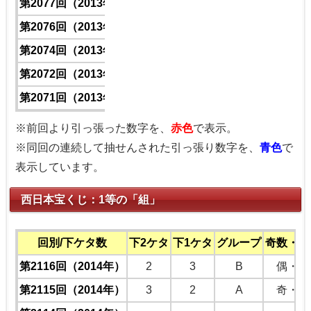
第2077回（2013年）
1
4
3
8
第2076回（2013年）
1
9
3
2
第2074回（2013年）
1
4
4
2
第2072回（2013年）
1
1
0
6
第2071回（2013年）
1
5
8
6
※前回より引っ張った数字を、
赤色
で表示。
※同回の連続して抽せんされた引っ張り数字を、
青色
で
表示しています。
西日本宝くじ：1等の「組」
回別/下ケタ数
下2ケタ
下1ケタ
グループ
奇数・偶
第2116回（2014年）
2
3
B
偶・奇
第2115回（2014年）
3
2
A
奇・偶