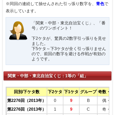
※同回の連続して抽せんされた引っ張り数字を、
青色
で
表示しています。
「関東・中部・東北自治宝くじ」、「番
号」のワンポイント！
下2ケタが、驚異の2数字引っ張りを見せ
ました。
下5ケタ～下3ケタが全く引っ張りません
ので、前回の数字を避ける作戦が有効の
ようです。
関東・中部・東北自治宝くじ：1等の「組」
回別/下ケタ数
下2ケタ
下1ケタ
グループ
奇数・偶
第2276回（2013年）
0
9
B
偶・奇
第2276回（2013年）
1
9
C
奇・奇