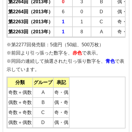
第2264回（2013年）
0
3
B
偶・奇
第2264回（2013年）
6
0
D
偶・偶
第2263回（2013年）
1
1
C
奇・奇
第2263回（2013年）
1
8
A
奇・偶
※第2277回発売額：5億円（50組、500万枚）
※前回より引っ張った数字を、
赤色
で表示。
※同回の連続して抽選された引っ張り数字を、
青色
で表
示しています。
分類
グループ
表記
奇数＋偶数
A
奇・偶
偶数＋奇数
B
偶・奇
奇数＋奇数
C
奇・奇
偶数＋偶数
D
偶・偶