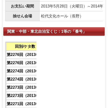
お支払い期間
2013年5月28日（火曜日）～2014
抽せん会場
松代文化ホール（長野）
関東・中部・東北自治宝くじ：1等の「番号」
回別/ケタ数
下6ケタ
下5ケタ
下4ケタ
下3ケタ
第2276回（2013年）
1
0
1
2
第2276回（2013年）
1
2
9
6
第2274回（2013年）
1
4
7
0
第2274回（2013年）
1
7
7
5
第2273回（2013年）
1
0
8
3
第2273回（2013年）
1
2
0
7
第2271回（2013年）
1
1
5
6