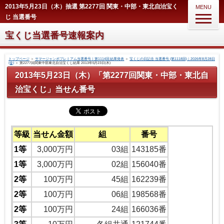
2013年5月23日（木）抽選 第2277回 関東・中部・東北自治宝く
MENU
じ 当選番号
宝くじ当選番号速報案内
トップページ
＞
サマージャンボプレミアム当選番号｜第1114回 結果発表
＞
宝くじの日記念 当選番号 (第1118回)｜2026年8月28日
(金)
＞
第2277回関東中部東北自治宝くじ結果 2013年5月23日(木)
2013年5月23日（木）「第2277回関東・中部・東北自
治宝くじ」当せん番号
等級
当せん金額
組
番号
1等
3,000万円
03組
143185番
1等
3,000万円
02組
156040番
2等
100万円
45組
162239番
2等
100万円
06組
198568番
2等
100万円
24組
166036番