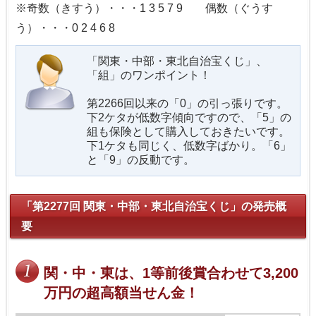
※奇数（きすう）・・・1 3 5 7 9 偶数（ぐうす
う）・・・0 2 4 6 8
「関東・中部・東北自治宝くじ」、
「組」のワンポイント！
第2266回以来の「0」の引っ張りです。
下2ケタが低数字傾向ですので、「5」の
組も保険として購入しておきたいです。
下1ケタも同じく、低数字ばかり。「6」
と「9」の反動です。
「第2277回 関東・中部・東北自治宝くじ」の発売概
要
関・中・東は、1等前後賞合わせて3,200
万円の超高額当せん金！