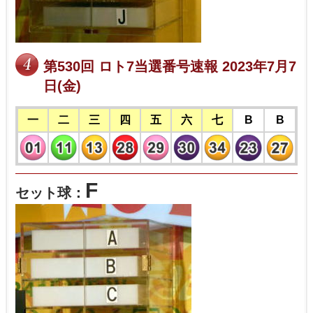
第530回 ロト7当選番号速報 2023年7月7
日(金)
一
二
三
四
五
六
七
B
B
F
セット球：