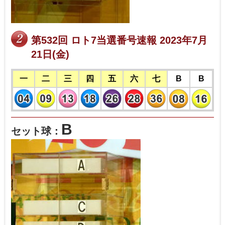
第532回 ロト7当選番号速報 2023年7月
21日(金)
一
二
三
四
五
六
七
B
B
B
セット球：