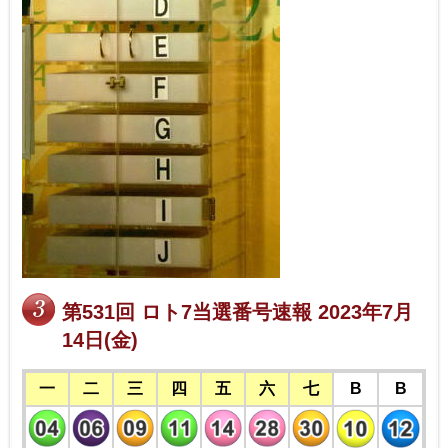
第531回 ロト7当選番号速報 2023年7月
14日(金)
一
二
三
四
五
六
七
B
B