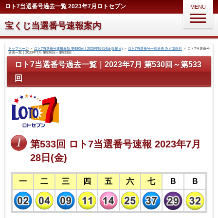
ロト7当選番号過去一覧 2023年7月ロトセブン
MENU
宝くじ当選番号速報案内
トップページ
＞
ロト7当選番号速報最新 第690回｜2026年8月14日(金曜日)
＞
ロト7当選番号一覧過去 みずほ銀行
＞
ロト7当選番号
過去一覧｜2023年7月 第530回～第533回
ロト7当選番号過去一覧｜2023年7月 第530回～第533
回
第533回 ロト7当選番号速報 2023年7月
28日(金)
一
二
三
四
五
六
七
B
B