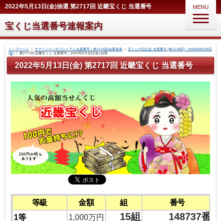
2022年5月13日(金)抽選 第2717回 近畿宝くじ 当選番号
MENU
宝くじ当選番号速報案内
トップページ
＞
サマージャンボプレミアム当選番号｜第1114回 結果発表
＞
宝くじの日記念 当選番号 (第1118回)｜2026年8月28日
(金)
＞
第2717回 近畿宝くじ 当選番号｜2022年5月13日(金) 結果
2022年5月13日(金) 第2717回 近畿宝くじ 当選番号
等級
金額
組
番号
15組
148737番
1等
1,000万円