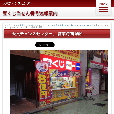
天六チャンスセンター
MENU
宝くじ当せん番号速報案内
トップページ
＞
全国 宝くじ売り場(チャンスセンター)マップ
＞
大阪府 宝くじ売り場(チャンスセンター)マップ
＞
天六チャンスセ
ンター｜ドリームジャンボ宝くじ1等前賞1億円
「天六チャンスセンター」 営業時間 場所