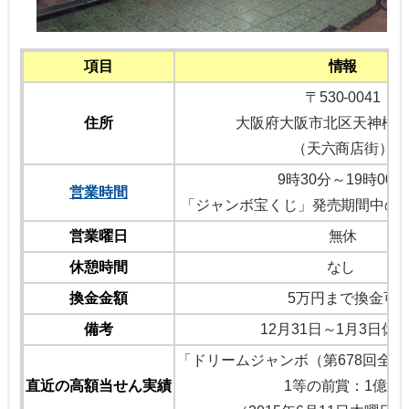
項目
情報
〒
530-0041
住所
大阪府大阪市北区天神橋6
（天六商店街）
9時30分～19時00分
営業時間
「ジャンボ宝くじ」発売期間中の
営業曜日
無休
休憩時間
なし
換金金額
5万円まで換金可
備考
12月31日～1月3日休
「ドリームジャンボ（第678回全
直近の高額当せん実績
1等の前賞：1億円