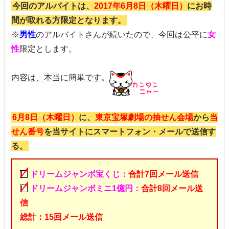
今回のアルバイトは、
2017年6月8日（木曜日）
にお時
間が取れる方限定となります。
※
男性
のアルバイトさんが続いたので、今回は公平に
女
性
限定とします。
内容は、本当に簡単です。
6月8日（木曜日）
に、
東京宝塚劇場の抽せん会場
から
当
せん番号
を当サイトにスマートフォン・メールで送信す
る。
ドリームジャンボ宝くじ：
合計7回メール送信
ドリームジャンボミニ1億円：
合計8回メール送
信
総計：15回メール送信