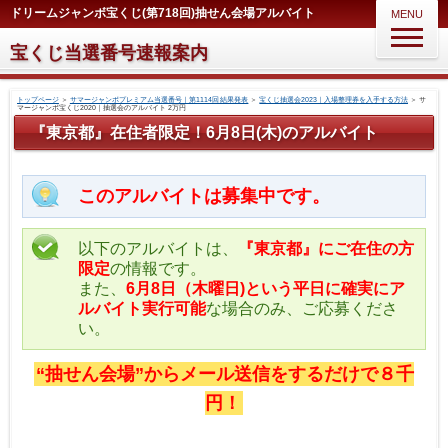
ドリームジャンボ宝くじ(第718回)抽せん会場アルバイト
MENU
宝くじ当選番号速報案内
トップページ
＞
サマージャンボプレミアム当選番号｜第1114回 結果発表
＞
宝くじ抽選会2023｜入場整理券を入手する方法
＞
サ
マージャンボ宝くじ2020｜抽選会のアルバイト 2万円
『東京都』在住者限定！6月8日(木)のアルバイト
このアルバイトは募集中です。
以下のアルバイトは、
『東京都』にご在住の方
限定
の情報です。
また、
6月8日（木曜日)という平日に確実にア
ルバイト実行可能
な場合のみ、ご応募くださ
い。
“抽せん会場”からメール送信をするだけで８千
円！