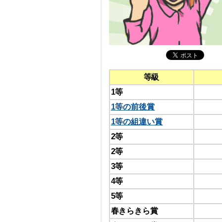
等級
1等
1等の前後賞
1等の組違い賞
2等
2等
3等
4等
5等
春きらきら賞