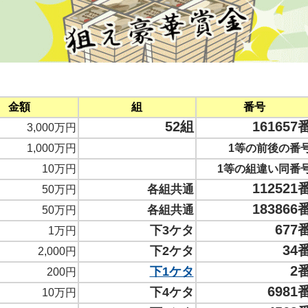
金額
組
番号
52組
161657
3,000万円
1,000万円
1等の前後の番
10万円
1等の組違い同番
112521
各組共通
50万円
183866
各組共通
50万円
677
下3ケタ
1万円
34
下2ケタ
2,000円
2
下1ケタ
200円
6981
下4ケタ
10万円