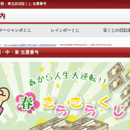
東・中部・東北自治宝くじ 当選番号
内
マージャンボミニ
レインボーくじ
宝くじの日記
表
＞
宝くじの日記念 当選番号 (第1118回)｜2026年8月28日(金)
＞
第2526回関東中部東北自治宝くじ結果 2020年4月3日(金)
回 関・中・東 当選番号