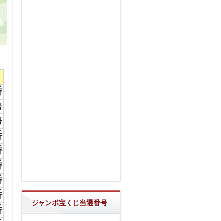
番
号
号
番
番
番
番
番
ジャンボ宝くじ当選番号
番