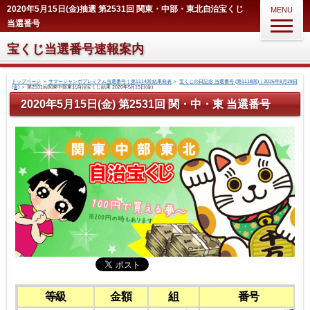
2020年5月15日(金)抽選 第2531回 関東・中部・東北自治宝くじ
MENU
当選番号
宝くじ当選番号速報案内
トップページ
＞
サマージャンボプレミアム当選番号｜第1114回 結果発表
＞
宝くじの日記念 当選番号 (第1118回)｜2026年8月28日
(金)
＞
第2531回関東中部東北自治宝くじ結果 2020年5月15日(金)
2020年5月15日(金) 第2531回 関・中・東 当選番号
等級
金額
組
番号