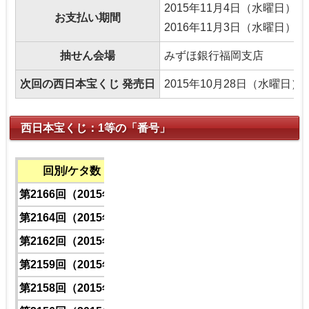
2015年11月4日（水曜日）～
お支払い期間
2016年11月3日（水曜日）
抽せん会場
みずほ銀行福岡支店
次回の西日本宝くじ 発売日
2015年10月28日（水曜日）
西日本宝くじ：1等の「番号」
回別/ケタ数
下6ケタ
下5ケタ
下4ケタ
下3ケタ
第2166回（2015年）
1
4
3
6
第2164回（2015年）
1
5
7
3
第2162回（2015年）
1
7
8
7
第2159回（2015年）
1
0
0
4
第2158回（2015年）
1
7
4
9