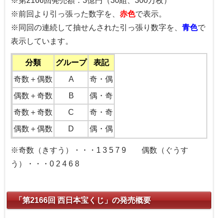
※第2166回発売額：3億円（30組、300万枚）
※前回より引っ張った数字を、
赤色
で表示。
※同回の連続して抽せんされた引っ張り数字を、
青色
で
表示しています。
分類
グループ
表記
奇数＋偶数
A
奇・偶
偶数＋奇数
B
偶・奇
奇数＋奇数
C
奇・奇
偶数＋偶数
D
偶・偶
※奇数（きすう）・・・1 3 5 7 9 偶数（ぐうす
う）・・・0 2 4 6 8
「第2166回 西日本宝くじ」の発売概要