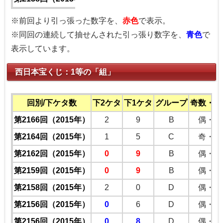
※前回より引っ張った数字を、
赤色
で表示。
※同回の連続して抽せんされた引っ張り数字を、
青色
で
表示しています。
西日本宝くじ：1等の「組」
回別/下ケタ数
下2ケタ
下1ケタ
グループ
奇数・偶
第2166回（2015年）
2
9
B
偶・奇
第2164回（2015年）
1
5
C
奇・奇
第2162回（2015年）
0
9
B
偶・奇
第2159回（2015年）
0
9
B
偶・奇
第2158回（2015年）
2
0
D
偶・偶
第2156回（2015年）
0
6
D
偶・偶
第2156回（2015年）
0
8
D
偶・偶