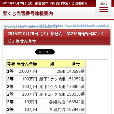
2015年10月29日（火）抽選 第2166回 西日本宝くじ 当選番号
MENU
宝くじ当選番号速報案内
トップページ
＞
サマージャンボプレミアム当選番号｜第1114回 結果発表
＞
宝くじの日記念 当選番号 (第1118回)｜2026年8月28日
(金)
＞
第2166回西日本宝くじ当選番号｜2015年10月29日(火) 結果
2015年10月29日（火）抽せん「第2166回西日本宝く
じ」当せん番号
等級
当せん金額
組
番号
1等
2,000万円
29組
143699番
2等
100万円
組下1ケタ 6組
151052番
2等
100万円
組下1ケタ 0組
176905番
2等
100万円
組下1ケタ 9組
150530番
3等
10万円
各組共通
168542番
3等
10万円
各組共通
197942番