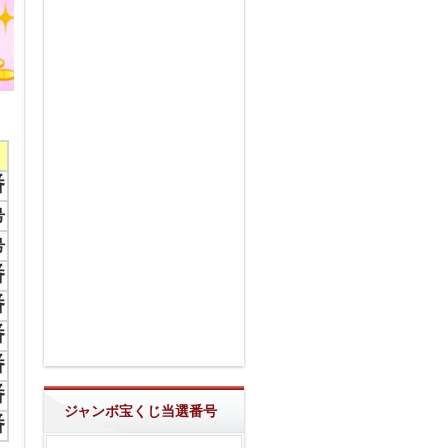
番
号
号
番
番
番
番
番
ジャンボ宝くじ当選番号
番