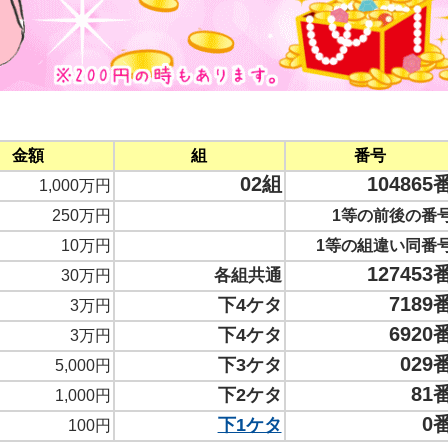
金額
組
番号
02組
104865
1,000万円
250万円
1等の前後の番
10万円
1等の組違い同番
127453
各組共通
30万円
7189
下4ケタ
3万円
6920
下4ケタ
3万円
029
下3ケタ
5,000円
81
下2ケタ
1,000円
0
下1ケタ
100円