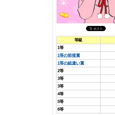
等級
1等
1等の前後賞
1等の組違い賞
2等
3等
3等
4等
5等
6等