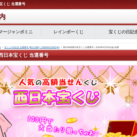
日本宝くじ 当選番号
内
マージャンボミニ
レインボーくじ
宝くじの日記
表
＞
宝くじの日記念 当選番号 (第1118回)｜2026年8月28日(金)
＞
第2336回西日本宝くじ当選番号｜2020年4月24日(金) 結果
6回 西日本宝くじ 当選番号