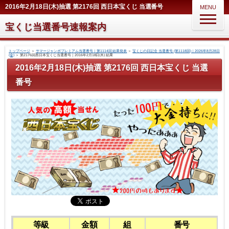
2016年2月18日(木)抽選 第2176回 西日本宝くじ 当選番号
MENU
宝くじ当選番号速報案内
トップページ
＞
サマージャンボプレミアム当選番号｜第1114回 結果発表
＞
宝くじの日記念 当選番号 (第1118回)｜2026年8月28日
(金)
＞
第2176回西日本宝くじ当選番号｜2016年2月18日(木) 結果
2016年2月18日(木)抽選 第2176回 西日本宝くじ 当選
番号
等級
金額
組
番号