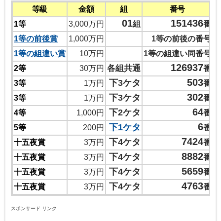
等級
金額
組
番号
01
151436
1等
3,000万円
組
番
1等の前後賞
1,000万円
1等の前後の番号
1等の組違い賞
10万円
1等の組違い同番号
126937
各組共通
2等
30万円
番
503
下3ケタ
3等
1万円
番
302
下3ケタ
3等
1万円
番
64
下2ケタ
4等
1,000円
番
6
下1ケタ
5等
200円
番
7424
下4ケタ
十五夜賞
3万円
番
8882
下4ケタ
十五夜賞
3万円
番
5659
下4ケタ
十五夜賞
3万円
番
4763
下4ケタ
十五夜賞
3万円
番
スポンサード リンク