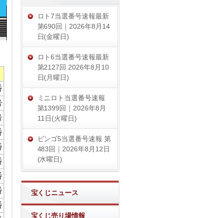
ロト7当選番号速報最新
第690回｜2026年8月14
日(金曜日)
ロト6当選番号速報最新
第2127回 2026年8月10
日(月曜日)
番
ミニロト当選番号速報
号
第1399回｜2026年8月
号
11日(火曜日)
番
ビンゴ5当選番号速報 第
番
483回｜2026年8月12日
(水曜日)
番
番
番
宝くじニュース
番
宝くじ売り場情報