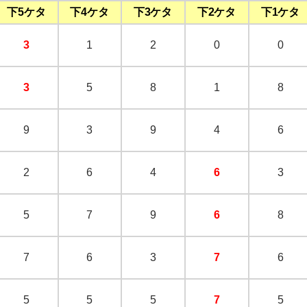
下5ケタ
下4ケタ
下3ケタ
下2ケタ
下1ケタ
3
1
2
0
0
3
5
8
1
8
9
3
9
4
6
2
6
4
6
3
5
7
9
6
8
7
6
3
7
6
5
5
5
7
5