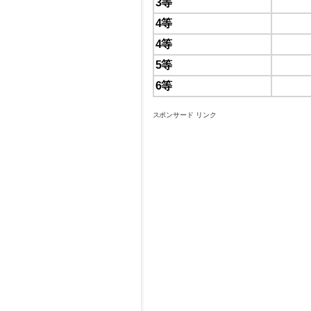
3等
4等
4等
5等
6等
スポンサード リンク