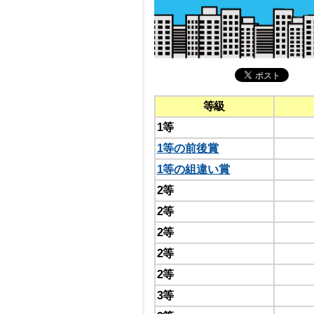
等級
1等
1等の前後賞
1等の組違い賞
2等
2等
2等
2等
2等
3等