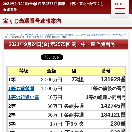
2021年9月24日(金)抽選 第2575回 関東・中部・東北自治宝くじ
MENU
当選番号
宝くじ当選番号速報案内
トップページ
＞
サマージャンボプレミアム当選番号｜第1114回 結果発表
＞
宝くじの日記念 当選番号 (第1118回)｜2026年8月28日
(金)
＞
第2575回関東・中部・東北自治宝くじ結果 2021年9月24日
2021年9月24日(金) 第2575回 関・中・東 当選番号
等級
金額
組
番号
73組
131928番
1等
3,000万円
1等の前後賞
1,000万円
1等の前後の番号
1等の組違い賞
10万円
1等の組違い同番号
142745番
各組共通
2等
30万円
184121番
各組共通
2等
30万円
230番
下3ケタ
3等
1万円