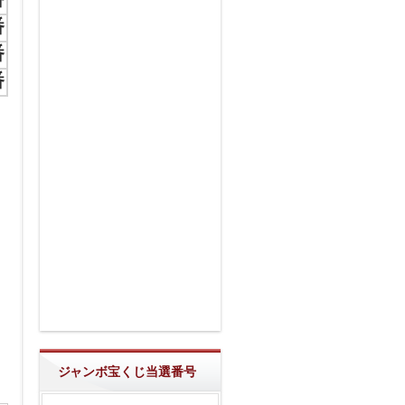
番
番
番
ジャンボ宝くじ当選番号