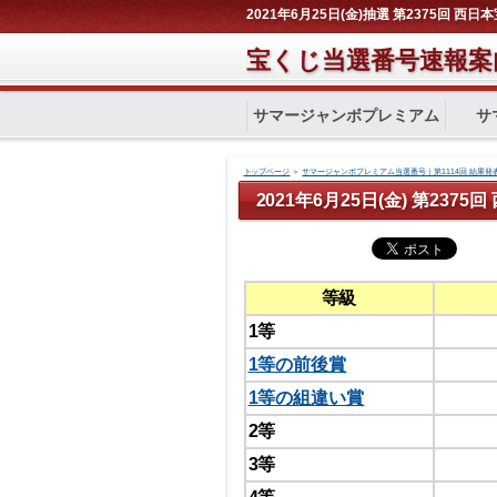
2021年6月25日(金)抽選 第2375回 西
宝くじ当選番号速報案
サマージャンボプレミアム
サ
トップページ
＞
サマージャンボプレミアム当選番号｜第1114回 結果発
2021年6月25日(金) 第237
等級
1等
1等の前後賞
1等の組違い賞
2等
3等