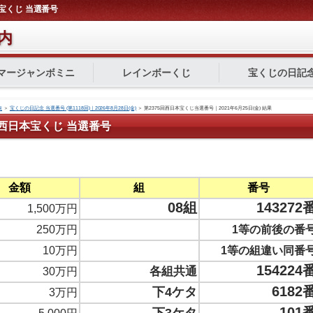
日本宝くじ 当選番号
内
マージャンボミニ
レインボーくじ
宝くじの日記
表
＞
宝くじの日記念 当選番号 (第1118回)｜2026年8月28日(金)
＞
第2375回西日本宝くじ当選番号｜2021年6月25日(金) 結果
5回 西日本宝くじ 当選番号
金額
組
番号
08組
143272
1,500万円
250万円
1等の前後の番
10万円
1等の組違い同番
154224
各組共通
30万円
6182
下4ケタ
3万円
101