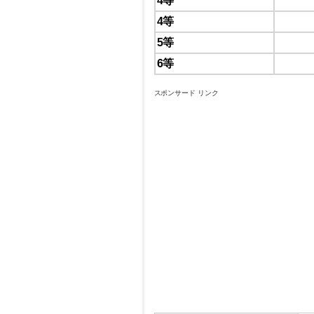
4等
4等
5等
6等
スポンサード リンク