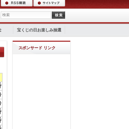
念
宝くじの日お楽しみ抽選
スポンサード リンク
番
号
号
番
番
番