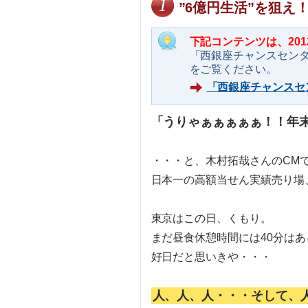
”6億円生活”を狙
下記コンテンツは、20
「西銀座チャンスセン
をご覧ください。
「西銀座チャンスセ
「うりゃぁぁぁぁぁ！！年
・・・と、木村拓哉さんのCM
日本一の高額当せん実績売り場
東京はこの日、くもり。
まだ昼食休憩時間には40分は
好日だと思いきや・・・
人、人、人・・・そして、