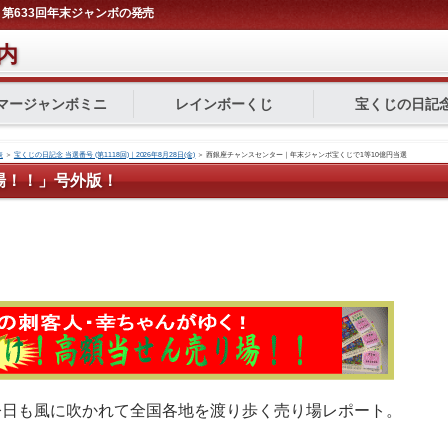
第633回年末ジャンボの発売
内
マージャンボミニ
レインボーくじ
宝くじの日記
表
＞
宝くじの日記念 当選番号 (第1118回)｜2026年8月28日(金)
＞
西銀座チャンスセンター｜年末ジャンボ宝くじで1等10億円当選
場！！」号外版！
今日も風に吹かれて全国各地を渡り歩く売り場レポート。