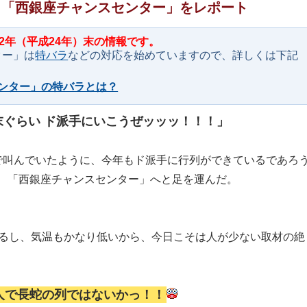
え！「西銀座チャンスセンター」をレポート
12年（平成24年）末の情報です。
ター」は
特バラ
などの対応を始めていますので、詳しくは下記
ンター」の特バラとは？
末ぐらい ド派手にいこうぜッッッ！！！」
で叫んでいたように、今年もド派手に行列ができているであろ
、「西銀座チャンスセンター」へと足を運んだ。
あるし、気温もかなり低いから、今日こそは人が少ない取材の絶
人で長蛇の列ではないかっ！！