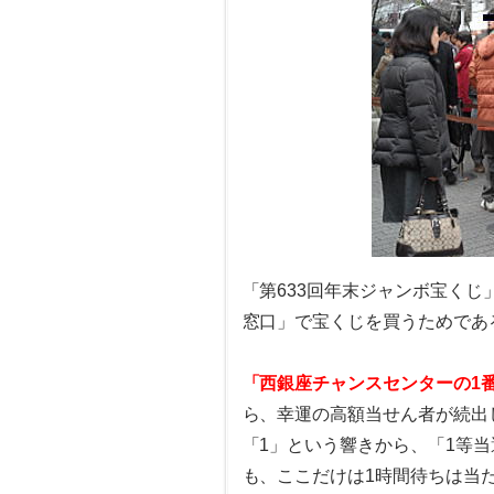
「第633回年末ジャンボ宝く
窓口」で宝くじを買うためであ
「西銀座チャンスセンターの1
ら、幸運の高額当せん者が続出
「1」という響きから、「1等
も、ここだけは1時間待ちは当