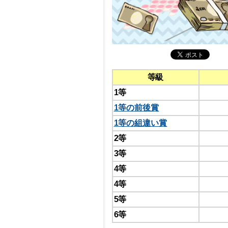
等級
1等
1等の前後賞
1等の組違い賞
2等
3等
4等
4等
5等
6等