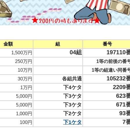
金額
組
番号
04組
197110
1,500万円
250万円
1等の前後の番
10万円
1等の組違い同番
105232
各組共通
30万円
2209
下4ケタ
1万円
623
下3ケタ
5,000円
671
下3ケタ
5,000円
93
下2ケタ
1,000円
7
下1ケタ
100円