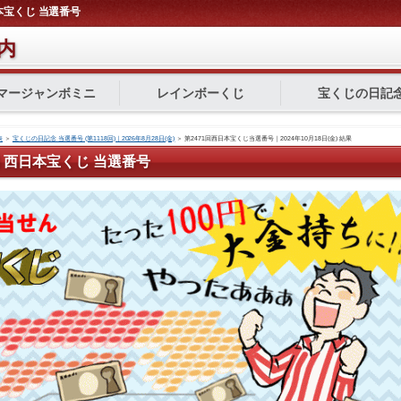
西日本宝くじ 当選番号
内
マージャンボミニ
レインボーくじ
宝くじの日記
表
＞
宝くじの日記念 当選番号 (第1118回)｜2026年8月28日(金)
＞
第2471回西日本宝くじ当選番号｜2024年10月18日(金) 結果
71回 西日本宝くじ 当選番号