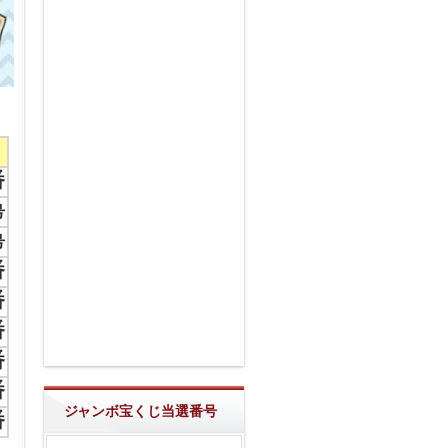
番
号
号
番
番
番
番
番
ジャンボ宝くじ当選番号
番