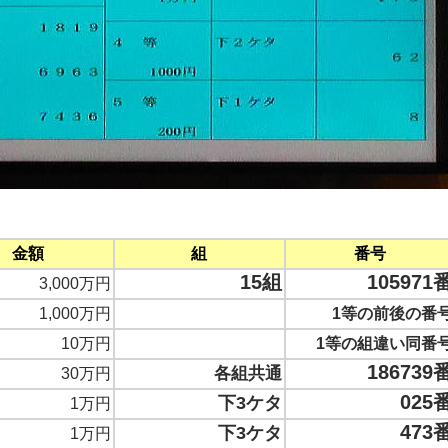
金額
組
番号
15組
105971
3,000万円
1,000万円
1等の前後の番
10万円
1等の組違い同番
186739
各組共通
30万円
025
下3ケタ
1万円
473
下3ケタ
1万円