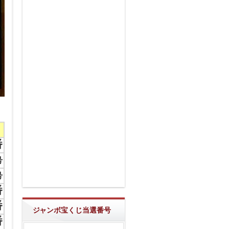
番
号
号
番
番
ジャンボ宝くじ当選番号
番