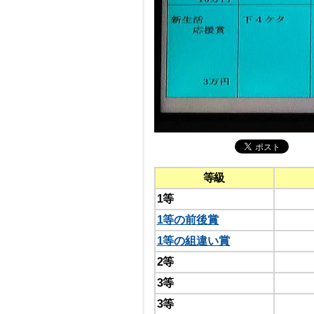
等級
1等
1等の前後賞
1等の組違い賞
2等
3等
3等