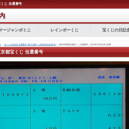
都宝くじ 当選番号
内
マージャンボミニ
レインボーくじ
宝くじの日記
表
＞
宝くじの日記念 当選番号 (第1118回)｜2026年8月28日(金)
＞
第2499回東京都宝くじ当選番号｜2021年4月5日(月) 結果
回 東京都宝くじ 当選番号