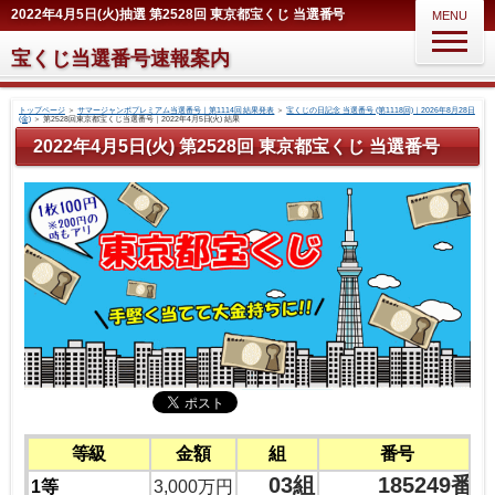
2022年4月5日(火)抽選 第2528回 東京都宝くじ 当選番号
MENU
宝くじ当選番号速報案内
トップページ
＞
サマージャンボプレミアム当選番号｜第1114回 結果発表
＞
宝くじの日記念 当選番号 (第1118回)｜2026年8月28日
(金)
＞
第2528回東京都宝くじ当選番号｜2022年4月5日(火) 結果
2022年4月5日(火) 第2528回 東京都宝くじ 当選番号
等級
金額
組
番号
03組
185249番
1等
3,000万円