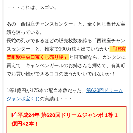
・・・これは、スゴい。
あの「西銀座チャンスセンター」と、全く同じ当せん実
績を誇っている。
長蛇の列ができるほどの販売枚数を誇る「西銀座チャン
スセンター」と、推定で100万枚も出ていなかい
「JR有
楽町駅中央口宝くじ売り場」
と同実績なら、カンタンに
買えて、キャンペンガールのお姉さんも拝めて、有楽町
でお買い物ができるココのほうがいいではないか！
1等1億円が175本の配当本数だった、
第620回ドリーム
ジャンボ宝くじ
の実績は・・・
平成24年 第620回ドリームジャンボ 1等 1
億円×2本！