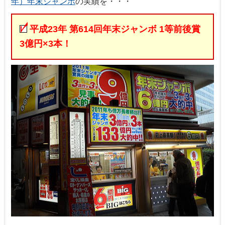
年）年末ジャンボ
の実績を・・・
平成23年 第614回年末ジャンボ 1等前後賞
3億円×3本！