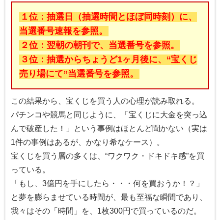
１位：抽選日（抽選時間とほぼ同時刻）に、
当選番号速報を参照。
２位：翌朝の朝刊で、当選番号を参照。
３位：抽選からちょうど1ヶ月後に、“宝くじ
売り場にて”当選番号を参照。
この結果から、宝くじを買う人の心理が読み取れる。
パチンコや競馬と同じように、「宝くじに大金を突っ込
んで破産した！」という事例はほとんど聞かない（実は
1件の事例はあるが、かなり希なケース）。
宝くじを買う層の多くは、“ワクワク・ドキドキ感”を買
っている。
「もし、3億円を手にしたら・・・何を買おうか！？」
と夢を膨らませている時間が、最も至福な瞬間であり、
我々はその「時間」を、1枚300円で買っているのだ。