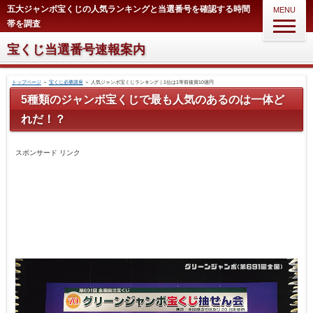
五大ジャンボ宝くじの人気ランキングと当選番号を確認する時間
MENU
帯を調査
宝くじ当選番号速報案内
トップページ
＞
宝くじ必勝講座
＞
人気ジャンボ宝くじランキング｜1位は1等前後賞10億円
5種類のジャンボ宝くじで最も人気のあるのは一体ど
れだ！？
スポンサード リンク