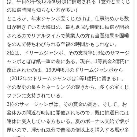
は、平日の午後12時40分頃に抽選される（意外と宝くじ
の抽選時間を知らない方が多い）
ところが、年末ジャンボ宝くじだけは、仕事納めから数
日が過ぎている大晦日の、最も退屈な時間に抽選が開始
されるのでリアルタイムで就業人の方も当選結果を固唾
をのんで待ちわびられる至福の時間かもしれない。
2位は、ドリームジャンボ。その支持率は3位のサマージ
ャンボとほぼ紙一重の差にある。現在、1等賞金2億円に
改正されたのは、1999年6月のドリームジャンボから
（2012年のドリームジャンボは1等1億円に留まる）。
その歴史の長さとネーミングの響きから、多くの宝くじ
ファンに支持されている。
3位のサマージャンボは、その賞金の高さ。そして、お
盆休みの間近な時期に開催されるので、既に抽選日には
連休に突入している方もいる。夏のボーナス支給で懐が
厚いので、浮かれ気分で普段の倍以上を購入する層が多