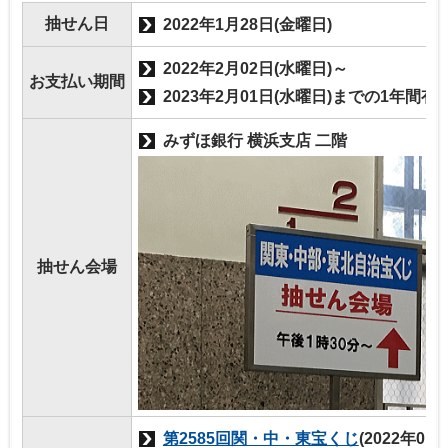
抽せん日
2022年1月28日(金曜日)
2022年2月02日(水曜日)～
お支払い期間
2023年2月01日(水曜日)までの1年間有
みずほ銀行 横浜支店 二階
抽せん会場
第2585回関・中・東宝くじ
(2022年01