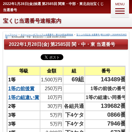
2022年1月28日(金)抽選 第2585回 関東・中部・東北自治宝くじ
MENU
当選番号
宝くじ当選番号速報案内
トップページ
＞
サマージャンボプレミアム当選番号｜第1114回 結果発表
＞
宝くじの日記念 当選番号 (第1118回)｜2026年8月28日
(金)
＞
第2585回関東・中部・東北自治宝くじ結果 2022年1月28日
2022年1月28日(金) 第2585回 関・中・東 当選番号
等級
金額
組
番号
69組
143489番
1等
1,500万円
1等の前後賞
250万円
1等の前後の番号
1等の組違い賞
10万円
1等の組違い同番号
139682番
各組共通
2等
30万円
0866番
下4ケタ
3等
5万円
7946番
下4ケタ
3等
5万円