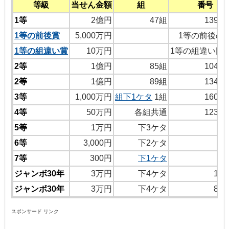
等級
当せん金額
組
番号
1等
2億円
47組
1397
1等の前後賞
5,000万円
1等の前後の
1等の組違い賞
10万円
1等の組違い同
2等
1億円
85組
1046
2等
1億円
89組
1341
3等
1,000万円
組下1ケタ
1組
1604
4等
50万円
各組共通
1234
5等
1万円
下3ケタ
4
6等
3,000円
下2ケタ
7
7等
300円
下1ケタ
ジャンボ30年
3万円
下4ケタ
12
ジャンボ30年
3万円
下4ケタ
80
スポンサード リンク