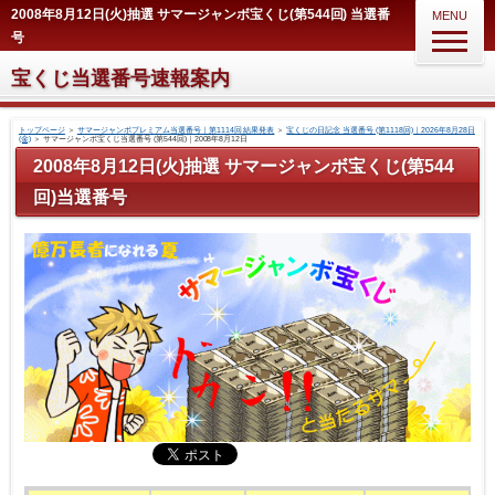
2008年8月12日(火)抽選 サマージャンボ宝くじ(第544回) 当選番
MENU
号
宝くじ当選番号速報案内
トップページ
＞
サマージャンボプレミアム当選番号｜第1114回 結果発表
＞
宝くじの日記念 当選番号 (第1118回)｜2026年8月28日
(金)
＞
サマージャンボ宝くじ当選番号 (第544回)｜2008年8月12日
2008年8月12日(火)抽選 サマージャンボ宝くじ(第544
回)当選番号